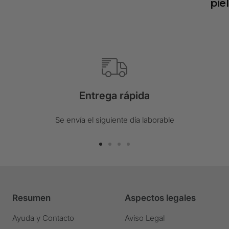
piel
Entrega rápida
Se envía el siguiente día laborable
Ir
Ir
Ir
Ir
a
a
a
a
la
la
la
la
diapositiva
diapositiva
diapositiva
diapositiva
Resumen
Aspectos legales
1
2
3
4
Ir
Ir
Ir
Ir
Ayuda y Contacto
Aviso Legal
a
a
a
a