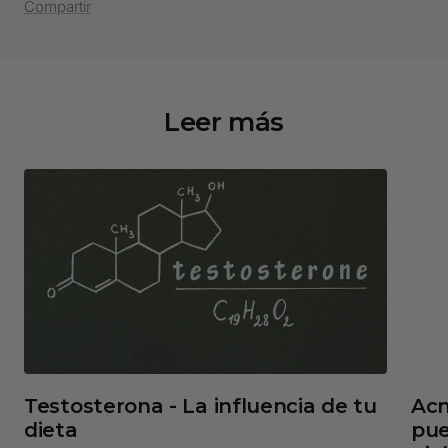
Compartir
Leer más
Testosterona - La influencia de tu
Acn
dieta
pue