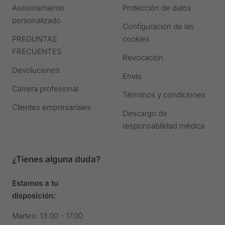
Asesoramiento
Protección de datos
la
la
la
la
personalizado
diapositiva
diapositiva
diapositiva
diapositiva
Configuración de las
PREGUNTAS
cookies
FRECUENTES
Revocación
Devoluciones
Envío
Carrera profesional
Términos y condiciones
Clientes empresariales
Descargo de
responsabilidad médica
¿Tienes alguna duda?
Estamos a tu
disposición:
Martes: 13.00 - 17.00