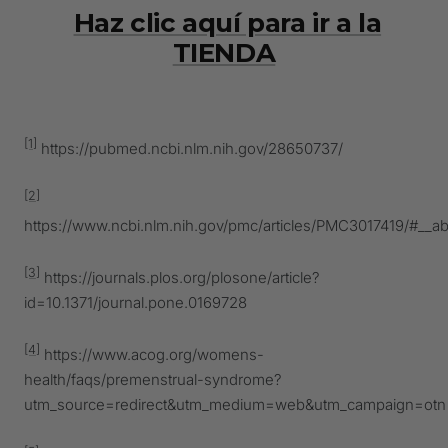
Haz clic aquí para ir a la
TIENDA
[1]
https://pubmed.ncbi.nlm.nih.gov/28650737/
[2]
https://www.ncbi.nlm.nih.gov/pmc/articles/PMC3017419/#__abs
[3]
https://journals.plos.org/plosone/article?
id=10.1371/journal.pone.0169728
[4]
https://www.acog.org/womens-
health/faqs/premenstrual-syndrome?
utm_source=redirect&utm_medium=web&utm_campaign=otn