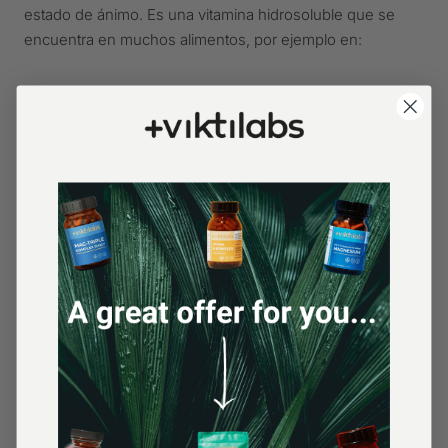
estado de ánimo. Es una vitamina hidrosoluble que se
encuentra en muchos alimentos, por ejemplo en:
La leche
salmón
Atún
Huevos
Zanahorias
Ternera
Espinacas
Plátanos
Aguacate