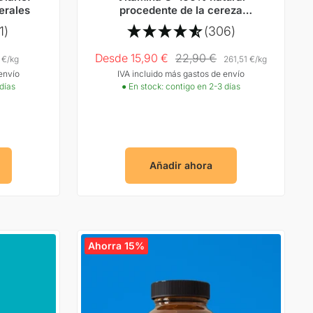
erales
procedente de la cereza
acerola con polifenoles
1)
(306)
Precio
Precio
Desde 15,90 €
22,90 €
 €
/
kg
261,51 €
/
kg
envío
IVA incluido más gastos de envío
Oferta
normal
 días
● En stock: contigo en 2-3 días
Añadir ahora
Ahorra 15%