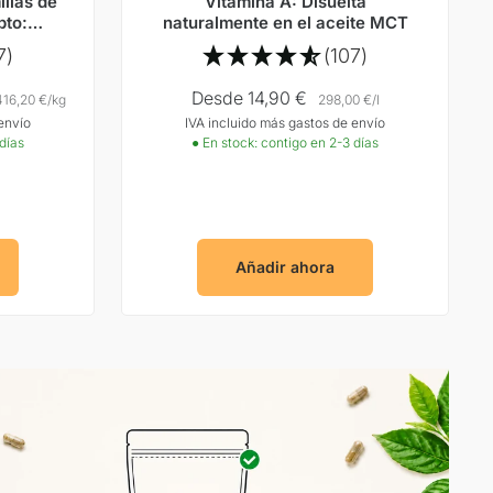
llas de
Vitamina A: Disuelta
pto:
naturalmente en el aceite MCT
ácido
7)
(107)
Precio
Desde 14,90 €
416,20 €
/
kg
298,00 €
/
l
envío
IVA incluido más gastos de envío
Oferta
 días
● En stock: contigo en 2-3 días
Añadir ahora