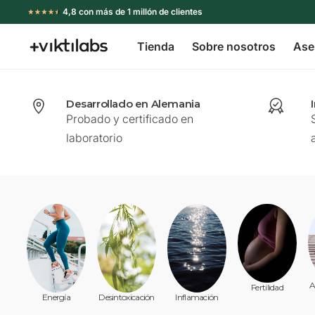
Ir
4,8 con más de 1 millón de clientes
directamente
Tienda
Sobre nosotros
Ase
al
Viktilabs
contenido
Desarrollado en Alemania
Probado y certificado en
laboratorio
A
Fertilidad
Inflamación
Energía
Desintoxicación