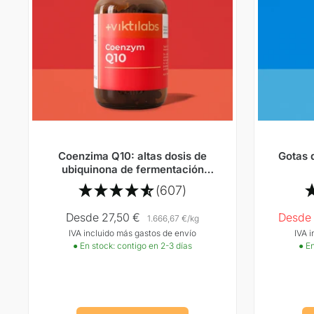
Coenzima Q10: altas dosis de
Gotas 
ubiquinona de fermentación
natural
(607)
Precio
Precio
Desde 27,50 €
Desde 
1.666,67 €
/
kg
IVA incluido más gastos de envío
IVA 
Oferta
Oferta
● En stock: contigo en 2-3 días
● En