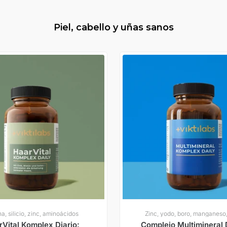
Piel, cabello y uñas sanos
na, silicio, zinc, aminoácidos
Zinc, yodo, boro, manganeso, 
Vital Komplex Diario:
Complejo Multimineral D