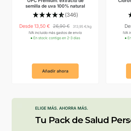
OPC Premium: extracto de
Clorof
semilla de uva 100% natural
(346)
Precio
Precio
Pr
Desde 13,50 €
26,90 €
De
313,95 €
/
kg
IVA incluido más gastos de envío
IVA 
Oferta
normal
Ofe
● En stock: contigo en 2-3 días
● En
Añadir ahora
ELIGE MÁS. AHORRA MÁS.
Tu Pack de Salud Pers