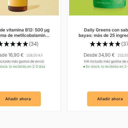
de vitamina B12: 500 µg
Daily Greens con sab
rma de metilcobalamina
bayas: más de 25 ingre
ortar energía, fortalecer
activos procedentes
(34)
(3
 nervios y combatir el
adaptógenos, extrac
cansancio.
vegetales y enzim
cio
Precio
sde 16,90 €
Desde 34,90 €
338,00 €
/
l
232,6
incluido más gastos de envío
IVA incluido más gastos de 
rta
Oferta
tock: lo recibirás en 2-3 días
● En stock: lo recibirás en 2-
Añadir ahora
Añadir ahora