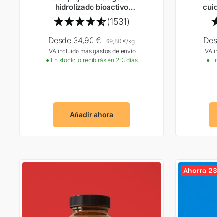
hidrolizado bioactivo
cui
procedente de ganado
(1531)
alimentado exclusivamente con
pasto certificado
Precio
Pre
Desde 34,90 €
Des
69,80 €
/
kg
IVA incluido más gastos de envío
IVA 
Oferta
Ofe
● En stock: lo recibirás en 2-3 días
● En
Añadir ahora
Ahorra 2