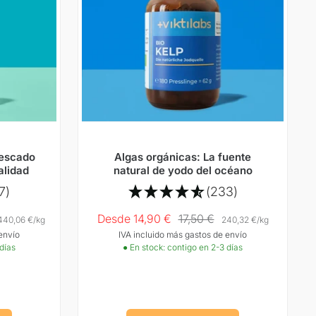
pescado
Algas orgánicas: La fuente
alidad
natural de yodo del océano
7)
(233)
Precio
Precio
Desde 14,90 €
17,50 €
440,06 €
/
kg
240,32 €
/
kg
envío
IVA incluido más gastos de envío
Oferta
normal
 días
● En stock: contigo en 2-3 días