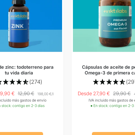
de zinc: todoterreno para
Cápsulas de aceite de 
tu vida diaria
Omega-3 de primera c
(274)
(29
Precio
Precio
Precio
9,90 €
12,90 €
Desde 27,90 €
29,90 €
198,00 €
/
l
incluido más gastos de envío
IVA incluido más gastos de 
normal
Oferta
normal
 stock: contigo en 2-3 días
● En stock: contigo en 2-3