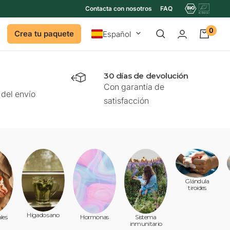
Contacta con nosotros
FAQ
0
Idioma
Crea tu paquete
Español
30 días de devolución
Con garantía de
del envío
satisfacción
Glándula
tiroides
Hígado sano
ales
Hormonas
Sistema
inmunitario