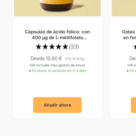
Cápsulas de ácido fólico: con
Gotas 
400 µg de L-metilfolato
en fo
bioactivo (Quatrefolic®️)
para ap
(33)
los
Precio
Pre
Desde 15,90 €
De
415,14 €
/
kg
IVA incluido más gastos de envío
IVA 
Oferta
Ofe
● En stock: lo recibirás en 2-3 días
● En s
Añadir ahora