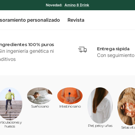
Novedad:
Amino 8 Drink
soramiento personalizado
Revista
Ingredientes 100% puros
Entrega rápida
Sin ingeniería genética ni
Con seguimiento 
aditivos
Sueño sano
Intestino sano
rticulaciones y
Piel, pelo y uñas
huesos
Setas vit