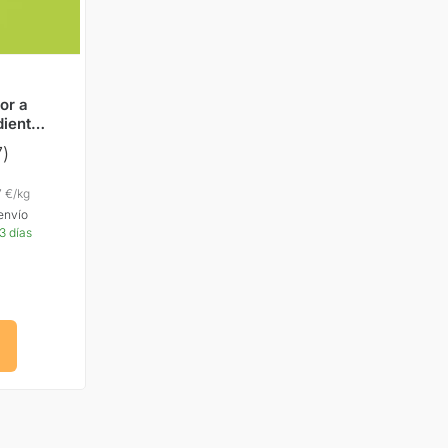
or a
dientes
 de
7)
tos
as
7 €
/
kg
envío
3 días