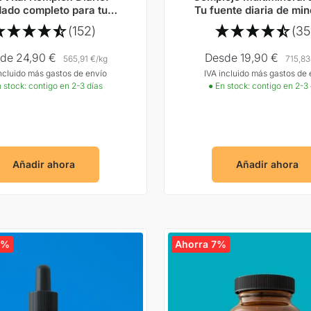
dado completo para tu
Tu fuente diaria de min
cabello
(152)
(35
cio
Precio
de 24,90 €
Desde 19,90 €
565,91 €
/
kg
715,83
incluido más gastos de envío
IVA incluido más gastos de 
rta
Oferta
 stock: contigo en 2-3 días
● En stock: contigo en 2-3
Añadir ahora
Añadir ahora
3%
Ahorra 7%