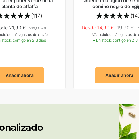
ila: el poder verde de la
Aceite ecológico de semi
planta de alfalfa
comino negro de Egi
Naturalmente rico en 
(117)
(14
linoleico
ecio
Precio
Precio
sde 21,90 €
Desde 14,90 €
19,90 €
219,00 €
/
l
incluido más gastos de envío
IVA incluido más gastos de 
rta
Oferta
normal
 stock: contigo en 2-3 días
● En stock: contigo en 2-3
Añadir ahora
Añadir ahora
onalizado