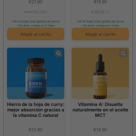
€21.90
€19.90
€407.82 / KG
€199.00 / L
IVA incluido más gastos de envío
IVA incluido más gastos de envío
● En stock: contigo en 2-3 días
● En stock: contigo en 2-3 días
Hierro de la hoja de curry:
Vitamina A: Disuelta
mejor absorción gracias a
naturalmente en el aceite
la vitamina C natural
MCT
€12.90
€14.90