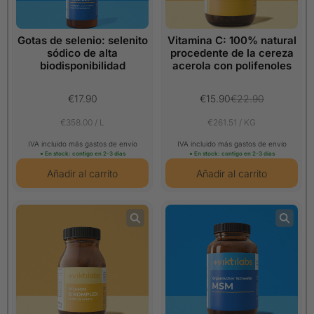
Gotas de selenio: selenito
Vitamina C: 100% natural
sódico de alta
procedente de la cereza
biodisponibilidad
acerola con polifenoles
€17.90
€15.90
€22.90
€358.00 / L
€261.51 / KG
IVA incluido más gastos de envío
IVA incluido más gastos de envío
● En stock: contigo en 2-3 días
● En stock: contigo en 2-3 días