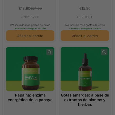
€18.90
€21.90
€15.90
€762.10 / KG
€530.00 / L
IVA incluido más gastos de envío
IVA incluido más gastos de envío
● En stock: contigo en 2-3 días
● En stock: contigo en 2-3 días
Papaína: enzima
Gotas amargas: a base de
energética de la papaya
extractos de plantas y
hierbas