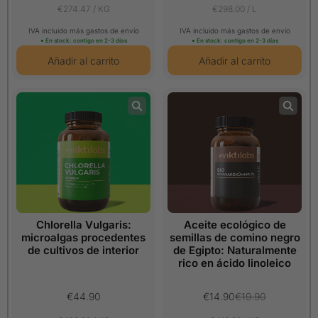
€274.47 / KG
€298.00 / L
IVA incluido más gastos de envío
IVA incluido más gastos de envío
● En stock: contigo en 2-3 días
● En stock: contigo en 2-3 días
Chlorella Vulgaris:
Aceite ecológico de
microalgas procedentes
semillas de comino negro
de cultivos de interior
de Egipto: Naturalmente
rico en ácido linoleico
€44.90
€14.90
€19.90