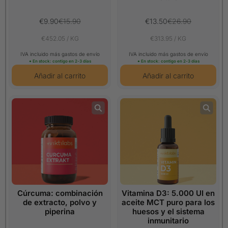
€9.90
€15.90
€13.50
€26.90
€452.05 / KG
€313.95 / KG
IVA incluido más gastos de envío
IVA incluido más gastos de envío
● En stock: contigo en 2-3 días
● En stock: contigo en 2-3 días
Cúrcuma: combinación
Vitamina D3: 5.000 UI en
de extracto, polvo y
aceite MCT puro para los
piperina
huesos y el sistema
inmunitario