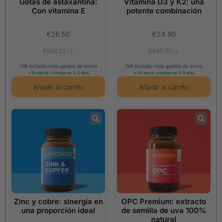
Gotas de astaxantina:
Vitamina D3 y K2: una
Con vitamina E
potente combinación
€26.50
€24.90
€883.33 / L
€498.00 / L
IVA incluido más gastos de envío
IVA incluido más gastos de envío
● En stock: contigo en 2-3 días
● En stock: contigo en 2-3 días
Zinc y cobre: sinergia en
OPC Premium: extracto
una proporción ideal
de semilla de uva 100%
natural