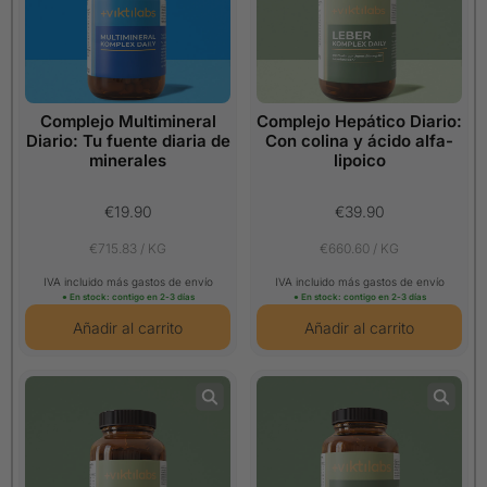
Complejo Multimineral
Complejo Hepático Diario:
Diario: Tu fuente diaria de
Con colina y ácido alfa-
minerales
lipoico
€19.90
€39.90
€715.83 / KG
€660.60 / KG
IVA incluido más gastos de envío
IVA incluido más gastos de envío
● En stock: contigo en 2-3 días
● En stock: contigo en 2-3 días