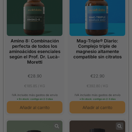
Amino 8: Combinación
Mag-Triple® Diario:
perfecta de todos los
Complejo triple de
aminoácidos esenciales
magnesio altamente
según el Prof. Dr. Lucà-
compatible sin citratos
Moretti
€28.90
€22.90
€185.85 / KG
€392.80 / KG
IVA incluido más gastos de envío
IVA incluido más gastos de envío
● En stock: contigo en 2-3 días
● En stock: contigo en 2-3 días