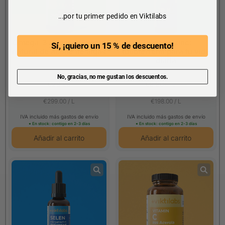
...por tu primer pedido en Viktilabs
Omega-3 Vegano: Fuente
Gotas de zinc:
Sí, ¡quiero un 15 % de descuento!
natural de aceite de algas
todoterreno para tu vida
diaria
No, gracias, no me gustan los descuentos.
€29.90
€9.90
€12.90
€299.00 / L
€198.00 / L
IVA incluido más gastos de envío
IVA incluido más gastos de envío
● En stock: contigo en 2-3 días
● En stock: contigo en 2-3 días