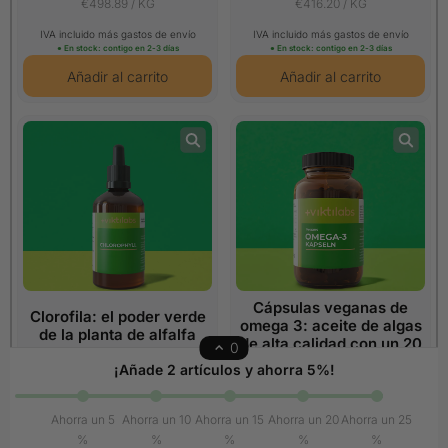
€498.89 / KG
€416.20 / KG
IVA incluido más gastos de envío
IVA incluido más gastos de envío
● En stock: contigo en 2-3 días
● En stock: contigo en 2-3 días
Cápsulas veganas de
Clorofila: el poder verde
omega 3: aceite de algas
de la planta de alfalfa
de alta calidad con un 20
0
% de EPA y un 40 % de
¡Añade 2 artículos y ahorra 5%!
DHA.
Ahorra un 5
Ahorra un 10
Ahorra un 15
Ahorra un 20
Ahorra un 25
€21.90
€29.90
%
%
%
%
%