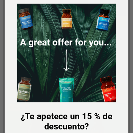
Cordyceps Premium:
Seta de almendra
Hongo vital con vitamina
Premium: seta vital con
C
vitamina C
€24.90
€29.90
€529.79 / KG
€695.35 / KG
IVA incluido más gastos de envío
IVA incluido más gastos de envío
● En stock: contigo en 2-3 días
● En stock: contigo en 2-3 días
Bestseller
¿Te apetece un 15 % de
descuento?