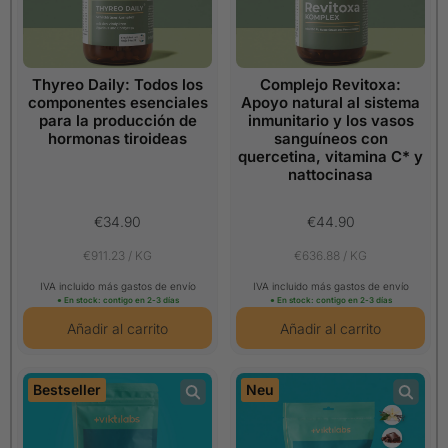
Thyreo Daily: Todos los
Complejo Revitoxa:
componentes esenciales
Apoyo natural al sistema
para la producción de
inmunitario y los vasos
hormonas tiroideas
sanguíneos con
quercetina, vitamina C* y
nattocinasa
€34.90
€44.90
€911.23 / KG
€636.88 / KG
IVA incluido más gastos de envío
IVA incluido más gastos de envío
● En stock: contigo en 2-3 días
● En stock: contigo en 2-3 días
Bestseller
Neu