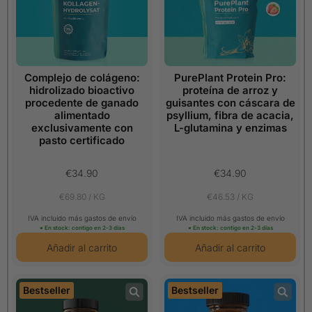
Complejo de colágeno:
PurePlant Protein Pro:
hidrolizado bioactivo
proteína de arroz y
procedente de ganado
guisantes con cáscara de
alimentado
psyllium, fibra de acacia,
exclusivamente con
L-glutamina y enzimas
pasto certificado
€34.90
€34.90
€69.80 / KG
€46.53 / KG
IVA incluido más gastos de envío
IVA incluido más gastos de envío
● En stock: contigo en 2-3 días
● En stock: contigo en 2-3 días
Bestseller
Bestseller