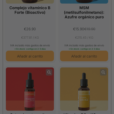
Complejo vitamínico B
MSM
Forte (Bioactivo)
(metilsulfonilmetano):
Azufre orgánico puro
€26.90
€15.90
€19.90
€377.81 / KG
€215.45 / KG
IVA incluido más gastos de envío
IVA incluido más gastos de envío
● En stock: contigo en 2-3 días
● En stock: contigo en 2-3 días