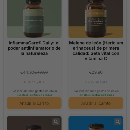
InflammaCare® Daily: el
Melena de león (Hericium
poder antiinflamatorio de
erinaceus) de primera
la naturaleza
calidad: Seta vital con
vitamina C
€44.90
€49.90
€29.90
€311.59 / KG
€786.84 / KG
IVA incluido más gastos de envío
IVA incluido más gastos de envío
● En stock: contigo en 2-3 días
● En stock: contigo en 2-3 días