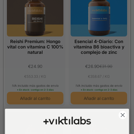
Reishi Premium: Hongo
Esencial 4-Diario: Con
vital con vitamina C 100%
vitamina B6 bioactiva y
natural
complejo de zinc
€24.90
€26.90
€31.90
€553.33 / KG
€358.67 / KG
IVA incluido más gastos de envío
IVA incluido más gastos de envío
● En stock: contigo en 2-3 días
● En stock: contigo en 2-3 días