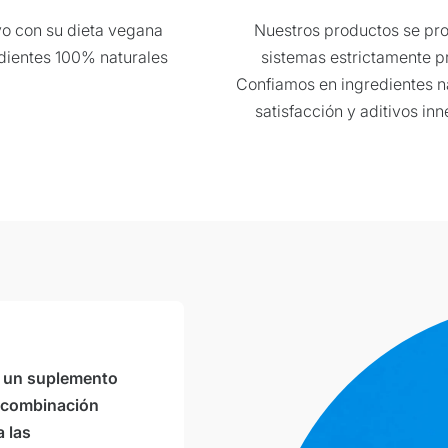
o con su dieta vegana
Nuestros productos se pr
dientes 100% naturales
sistemas estrictamente p
Confiamos en ingredientes na
satisfacción y aditivos in
 que use las condiciones
ónico:
service@viktilabs.de
Formulario de contacto
s un suplemento
a combinación
a las