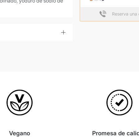
olinado, yoduro de sodio de
Reserva una 
Vegano
Promesa de cali