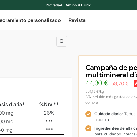
Novedad:
Amino 8 Drink
soramiento personalizado
Revista
)
Zoom
Campaña de pe
multimineral di
Precio
44,30 €
Precio
59,70 €
normal
531,18 €
/
kg
Oferta
IVA incluido más gastos de en
compra
sis diaria*
%Nrv **
00 mg
26%
Cuidado diario
: Todos
cápsula
00 mg
***
Ingredientes de alta c
60 mg
***
para cuidados integra