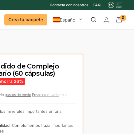
Contacta con nosotros
FAQ
0
Idioma
Crea tu paquete
Español
dido de Complejo
ario (60 cápsulas)
Ahorra 26%
vío
gastos de envío
Envío calculado
en la
 los minerales importantes en una
alidad
: Con elementos traza importantes
les