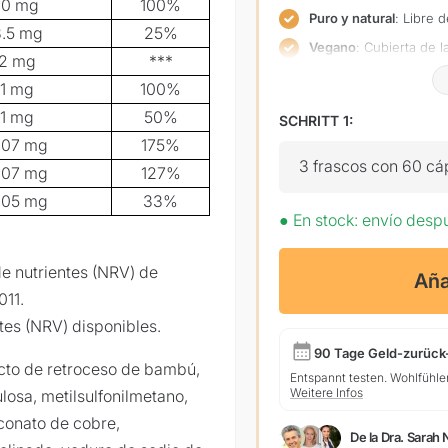
10 mg
100%
Puro y natural
: Libre d
3.5 mg
25%
Vegano
: Cubierta de 
2 mg
***
animales
1 mg
100%
Con boro de alta calid
sodio por dosis diaria
1 mg
50%
SCHRITT 1:
.07 mg
175%
3 frascos con 60 cáp
.07 mg
127%
.05 mg
33%
●
En stock: envío desp
de nutrientes (NRV) de
Aña
011.
tes (NRV) disponibles.
90 Tage Geld-zurück
acto de retroceso de bambú,
Entspannt testen. Wohlfühle
Weitere Infos
ulosa, metilsulfonilmetano,
luconato de cobre,
De la Dra. Sarah 