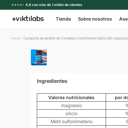
Ir
4,8 con más de 1 millón de clientes
directamente
Tienda
Sobre nosotros
Ase
al
Viktilabs
contenido
Inicio
Campaña de pedido de Complejo multimineral diario (60 cápsulas
Ingredientes
Valores nutricionales
por do
magnesio
1
silicio
1
Metil sulfonilmetano