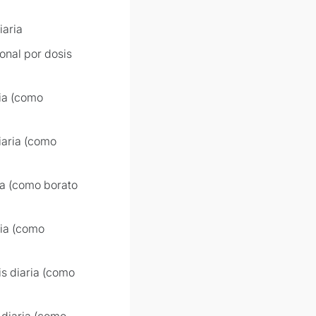
iaria
onal por dosis
ria (como
iaria (como
ia (como borato
ria (como
s diaria (como
 diaria (como