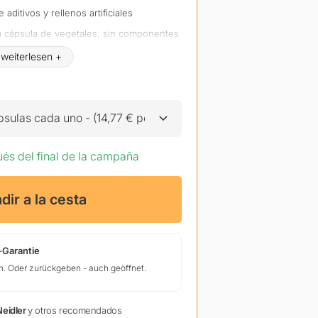
e aditivos y rellenos artificiales
la cápsula de vegetales, sin componentes
ad
: 2 mg de boro hecho de borato de
sulas cada uno - (14,77 € por frasco) - ahorra 25,79
ués del final de la campaña
dir a la cesta
-Garantie
n. Oder zurückgeben - auch geöffnet.
Neidler
y otros recomendados