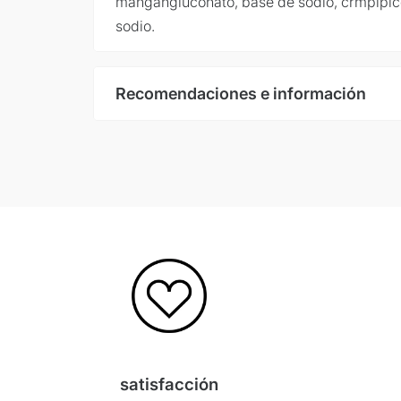
mangangluconato, base de sodio, crmpipic
sodio.
Recomendaciones e información
Ingesta diaria:
Para situaciones especiales:
Tiempo de admisión
Consejo:
satisfacción