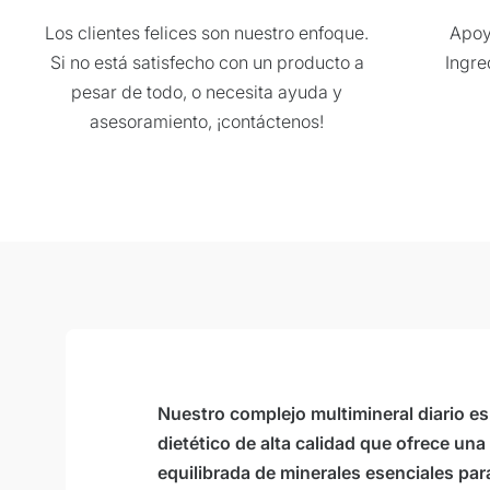
Los clientes felices son nuestro enfoque.
Apoy
Si no está satisfecho con un producto a
Ingre
pesar de todo, o necesita ayuda y
Suplemento dietético:
asesoramiento, ¡contáctenos!
Almacenamiento:
Para cantidades más grandes, le pedimos
en la siguiente dirección de correo electr
O simplemente sobre nuestros +victilabs
Nuestro complejo multimineral diario e
para contactar.
dietético de alta calidad que ofrece un
equilibrada de minerales esenciales par