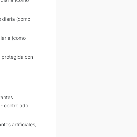
s diaria (como
iaria (como
 protegida con
vantes
 - controlado
ntes artificiales,