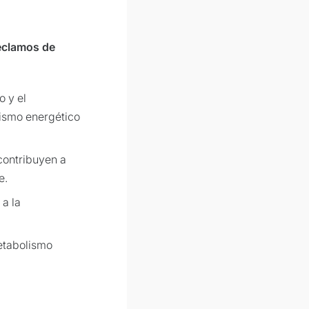
reclamos de
o y el
ismo energético
c contribuyen a
e.
 a la
metabolismo