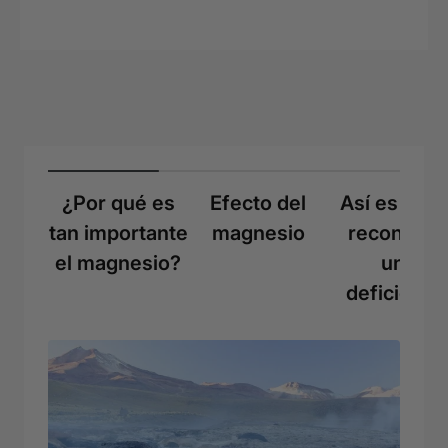
¿Por qué es
Efecto del
Así es com
tan importante
magnesio
reconoce
el magnesio?
una
deficienci