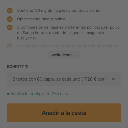
compra
Contiene 170 mg de magnesio por dosis diaria
Óptimamente biodisponible
3 Compuestos de magnesio diferentes por cápsula: polvo
de Sango Koralle, malato de magnesio, magnesio
bisglycinat
Alta calidad debido a las pruebas de laboratorio Materias
primas
100% vegano
SCHRITT 1:
3 tarros con 60 cápsulas cada uno (17,28 € por tarro) - 24
●
En stock: contigo en 2-3 días
Añadir a la cesta