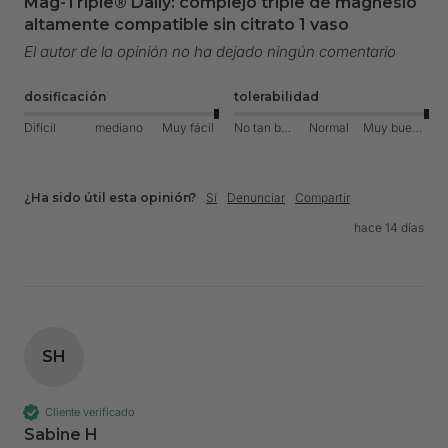
Mag-Triple® Daily: complejo triple de magnesio
altamente compatible sin citrato 1 vaso
El autor de la opinión no ha dejado ningún comentario
dosificación
tolerabilidad
Difícil
mediano
Muy fácil
No tan bueno
Normal
Muy bueno
¿Ha sido útil esta opinión?
Sí
Denunciar
Compartir
hace 14 días
SH
Cliente verificado
Sabine H