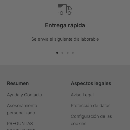
Entrega rápida
Se envía el siguiente día laborable
Ir
Ir
Ir
Ir
a
a
a
a
la
la
la
la
diapositiva
diapositiva
diapositiva
diapositiva
Resumen
Aspectos legales
1
2
3
4
Ir
Ir
Ir
Ir
Ayuda y Contacto
Aviso Legal
a
a
a
a
Asesoramiento
Protección de datos
la
la
la
la
personalizado
diapositiva
diapositiva
diapositiva
diapositiva
Configuración de las
PREGUNTAS
cookies