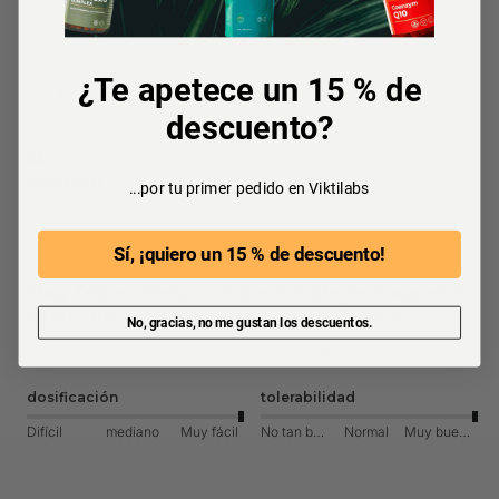
¿Te apetece un 15 % de
A
descuento?
Cliente verificado
Anonym
...por tu primer pedido en Viktilabs
Frankfurt am Main, DE
Sí, ¡quiero un 15 % de descuento!
Mag-Triple® Daily: complejo triple de magnesio
altamente compatible sin citrato, 3 vasos
No, gracias, no me gustan los descuentos.
El autor de la opinión no ha dejado ningún comentario
dosificación
tolerabilidad
Difícil
mediano
Muy fácil
No tan bueno
Normal
Muy bueno