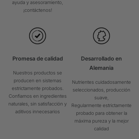
Almacenar fuera de la variedad de niños
ayuda y asesoramiento,
pequeños
¡contáctenos!
Mantenga fría, seca y protegida con luz.
Para cantidades más grandes, le pedimos que use
las condiciones en la siguiente dirección de
correo electrónico:
service@viktilabs.de
O
simplemente sobre nuestros +victilabs
Formulario
Promesa de calidad
Desarrollado en
de contacto
para contactar.
Alemania
Nuestros productos se
producen en sistemas
Nutrientes cuidadosamente
estrictamente probados.
seleccionados, producción
Confiamos en ingredientes
suave,
naturales, sin satisfacción y
Regularmente estrictamente
aditivos innecesarios
probado para obtener la
máxima pureza y la mejor
calidad