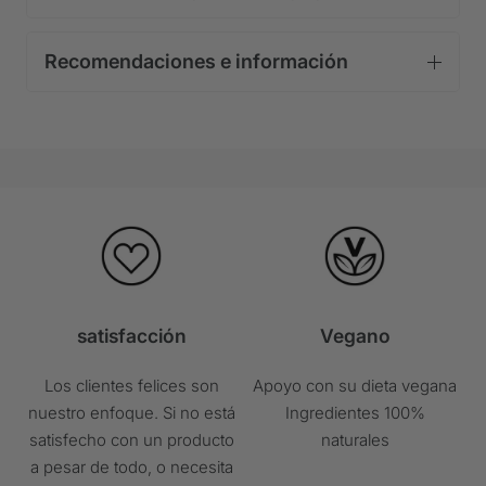
Recomendaciones e información
Consumo recomendado:
Notas:
satisfacción
Vegano
Los suplementos dietéticos son
Sin reemplazo
Para una alimentación equilibrada y variada y
Los clientes felices son
Apoyo con su dieta vegana
saludable
nuestro enfoque. Si no está
Ingredientes 100%
El monto del consumo diario recomendado no
satisfecho con un producto
naturales
debe excederse.
a pesar de todo, o necesita