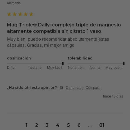
Alemania
Mag-Triple® Daily: complejo triple de magnesio
altamente compatible sin citrato 1 vaso
Muy bien, puedo recomendar absolutamente estas 
cápsulas. Gracias, mi mejor amigo 
dosificación
tolerabilidad
Difícil
mediano
Muy fácil
No tan bueno
Normal
Muy bueno
¿Ha sido útil esta opinión?
Sí
Denunciar
Compartir
hace 15 días
1
2
3
4
5
6
...
81