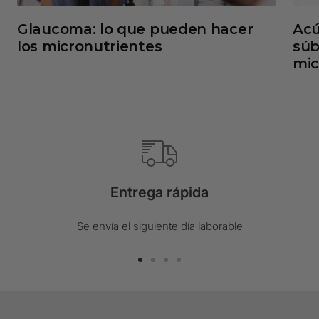
Glaucoma: lo que pueden hacer
Acú
los micronutrientes
súb
mic
Entrega rápida
Se envía el siguiente día laborable
Ir
Ir
Ir
Ir
a
a
a
a
la
la
la
la