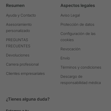
diapositiva
diapositiva
diapositiva
diapositiva
Resumen
Aspectos legales
1
2
3
4
Ir
Ir
Ir
Ir
Ayuda y Contacto
Aviso Legal
a
a
a
a
Asesoramiento
Protección de datos
la
la
la
la
personalizado
diapositiva
diapositiva
diapositiva
diapositiva
Configuración de las
PREGUNTAS
cookies
FRECUENTES
Revocación
Devoluciones
Envío
Carrera profesional
Términos y condiciones
Clientes empresariales
Descargo de
responsabilidad médica
¿Tienes alguna duda?
Estamos a tu