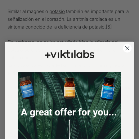
Similar al magnesio
potasio
también es importante para la
señalización en el corazón. La arritmia cardiaca es un
síntoma conocido de la deficiencia de potasio.
[6]
Sin embargo, no se ha estudiado bien la eficacia del
potasio para las arritmias cardiacas. Sin embargo, el
potasio puede ayudar con otros problemas
cardiovasculares. Puede bajar la tensión arterial y reducir
el riesgo de ictus.
En caso de arritmia cardiaca, debe comprobarse el aporte
de potasio. La suplementación sólo se recomienda si los
niveles de potasio son bajos, ya que una sobredosis
también puede causar arritmia cardiaca.
Ácidos grasos omega-3