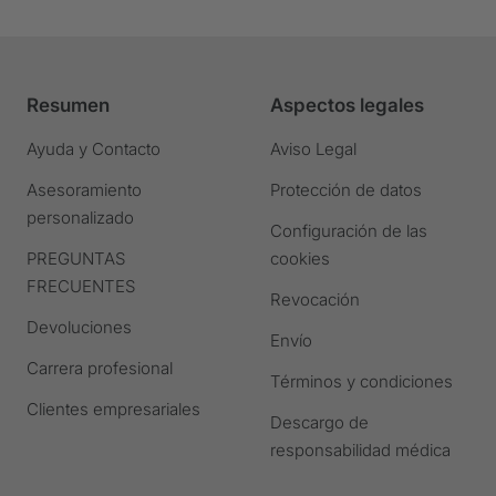
Ir
Ir
Ir
Ir
a
a
a
a
la
la
la
la
diapositiva
diapositiva
diapositiva
diapositiva
Resumen
Aspectos legales
1
2
3
4
Ir
Ir
Ir
Ir
Ayuda y Contacto
Aviso Legal
a
a
a
a
Asesoramiento
Protección de datos
la
la
la
la
personalizado
diapositiva
diapositiva
diapositiva
diapositiva
Configuración de las
PREGUNTAS
cookies
FRECUENTES
Revocación
Devoluciones
Envío
Carrera profesional
Términos y condiciones
Clientes empresariales
Descargo de
responsabilidad médica