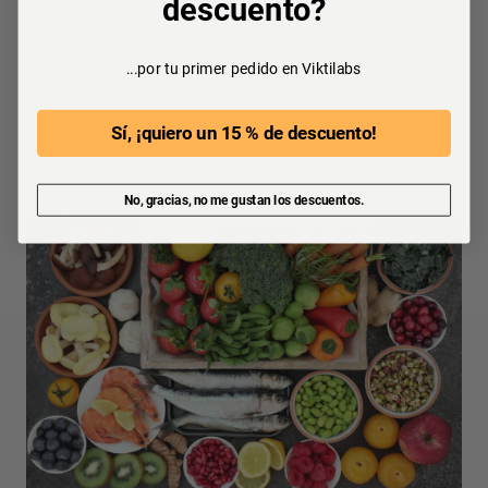
descuento?
síndrome metabólico, la curcumina fue capaz de reducir
los triglicéridos. Sin embargo, los resultados de estos
...por tu primer pedido en Viktilabs
estudios no son concluyentes. Esto podría deberse a que
la curcumina no tiene una buena biodisponibilidad y a
Sí, ¡quiero un 15 % de descuento!
menudo no se absorbe bien.
No, gracias, no me gustan los descuentos.