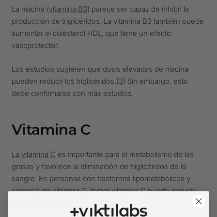
La niacina (
vitamina B3
) parece ser capaz de inhibir la
producción de triglicéridos. La vitamina B3 también puede
aumentar el colesterol HDL, que tiene un efecto
vasoprotector.
Los estudios sugieren que dosis elevadas de niacina
pueden reducir los triglicéridos.
[3]
Sin embargo, esto
debe confirmarse con más estudios.
Vitamina C
La vitamina C
es importante para el metabolismo de las
grasas y favorece la eliminación de triglicéridos de la
sangre. En personas con trastornos lipometabólicos y
carencia de vitamina C, tomar vitamina C puede reducir
los triglicéridos.
[4]