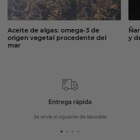
Aceite de algas: omega-3 de
Ñam
origen vegetal procedente del
y d
mar
Entrega rápida
Se envía el siguiente día laborable
Ir
Ir
Ir
Ir