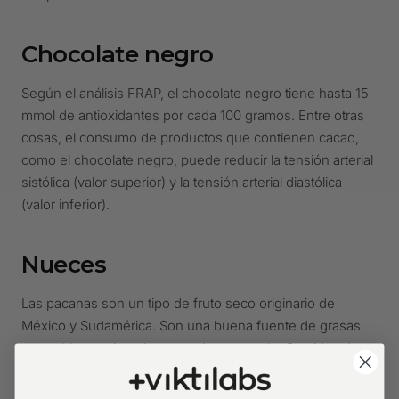
Chocolate negro
Según el análisis FRAP, el chocolate negro tiene hasta 15
mmol de antioxidantes por cada 100 gramos. Entre otras
cosas, el consumo de productos que contienen cacao,
como el chocolate negro, puede reducir la tensión arterial
sistólica (valor superior) y la tensión arterial diastólica
(valor inferior).
Nueces
Las pacanas son un tipo de fruto seco originario de
México y Sudamérica. Son una buena fuente de grasas
saludables y minerales y contienen un alto Cantidad de
antioxidantes. Un estudio de la revista
Investigación
Nutricional
muestra que las nueces pecanas -basándose