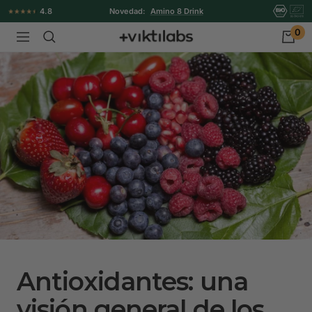
Ir
4.8
Novedad:
Amino 8 Drink
directamente
0
Viktilabs
Navigación
al
contenido
Antioxidantes: una
visión general de los