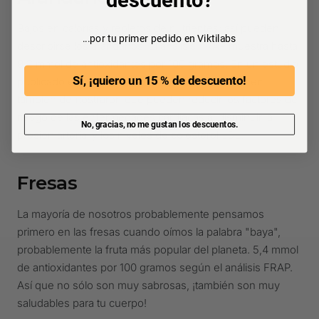
descuento?
Bajos en calorías y repletos de nutrientes: así pueden
...por tu primer pedido en Viktilabs
describirse los arándanos. El análisis FRAP muestra hasta
9,2 mmol de antioxidantes por 100 gramos. En un estudio
Sí, ¡quiero un 15 % de descuento!
publicado en 2016, las antocianinas que contienen
también demostraron que pueden reducir los factores de
riesgo de las enfermedades cardiacas al disminuir la
No, gracias, no me gustan los descuentos.
presión arterial y los niveles de colesterol LDL.
Fresas
La mayoría de nosotros probablemente pensamos
primero en las fresas cuando oímos la palabra "baya",
probablemente la fruta más popular del planeta. 5,4 mmol
de antioxidantes por 100 gramos según el análisis FRAP.
Así que no sólo son muy sabrosas, ¡también son muy
saludables para tu cuerpo!