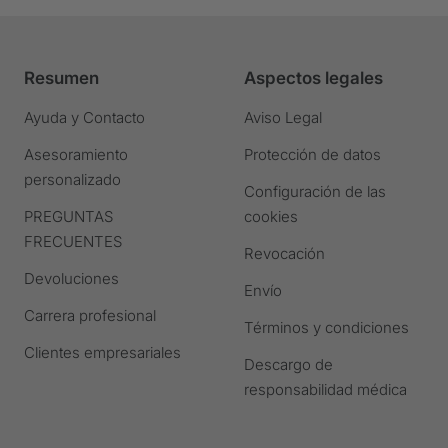
a
a
a
a
la
la
la
la
diapositiva
diapositiva
diapositiva
diapositiva
Resumen
Aspectos legales
1
2
3
4
Ir
Ir
Ir
Ir
Ayuda y Contacto
Aviso Legal
a
a
a
a
Asesoramiento
Protección de datos
la
la
la
la
personalizado
diapositiva
diapositiva
diapositiva
diapositiva
Configuración de las
PREGUNTAS
cookies
FRECUENTES
Revocación
Devoluciones
Envío
Carrera profesional
Términos y condiciones
Clientes empresariales
Descargo de
responsabilidad médica