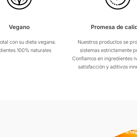
os los días.
2:
Vegano
Promesa de cali
 o con aceite de cocina.
otal con su dieta vegana.
Nuestros productos se pr
r lo tanto, asegúrese de
dientes 100% naturales
sistemas estrictamente p
Confiamos en ingredientes na
. Recomendamos usar una
satisfacción y aditivos in
 líquido tranquilo de su
tía. Sujeto a cambios. Tenga