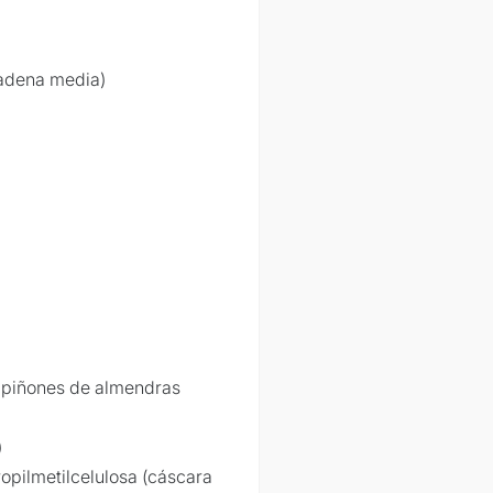
cadena media)
ampiñones de almendras
)
opilmetilcelulosa (cáscara