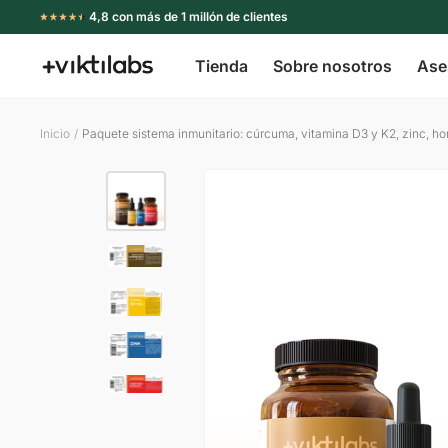
Ir
4,8 con más de 1 millón de clientes
directamente
Tienda
Sobre nosotros
Ase
al
Viktilabs
contenido
Inicio
Paquete sistema inmunitario: cúrcuma, vitamina D3 y K2, zinc, h