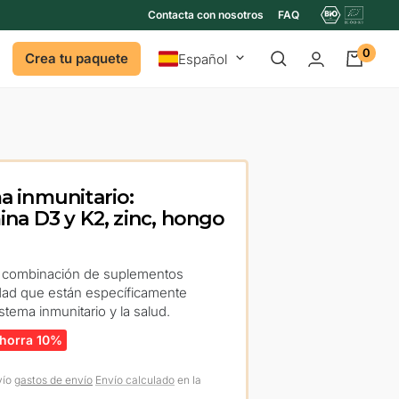
Contacta con nosotros
FAQ
0
Idioma
Crea tu paquete
Español
a inmunitario:
na D3 y K2, zinc, hongo
a combinación de suplementos
lidad que están específicamente
stema inmunitario y la salud.
horra 10%
vío
gastos de envío
Envío calculado
en la