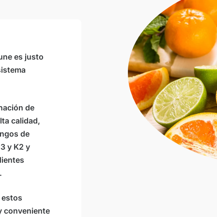
eemplazo
Para una
saludable
ndado no debe excederse.
iños pequeños
uz.
une es justo
sistema
 que use las condiciones
ónico:
service@viktilabs.de
Formulario de contacto
nación de
ta calidad,
ongos de
3 y K2 y
dientes
.
 estos
y conveniente