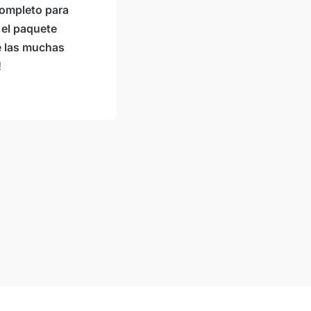
completo para
n el paquete
e las muchas
!