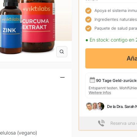
Apoya el sistema inmu
Ingredientes naturales
Paquete de salud para
●
En stock: contigo en 
Zoom
Aña
90 Tage Geld-zurück
Entspannt testen. Wohlfühle
Weitere Infos
De la Dra. Sarah 
Reserva una 
lelulosa (vegano)