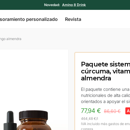
Novedad:
Amino 8 Drink
soramiento personalizado
Revista
ongo almendra
Paquete sistem
cúrcuma, vitami
almendra
El paquete contiene un
nutricionales de alta ca
orientados a apoyar el si
Precio
77,94 €
Precio
86,60 €
A
normal
464,48 €
/
l
Oferta
IVA incluido más gastos de en
compra