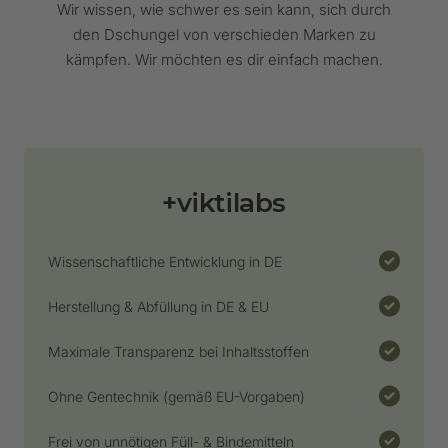
Wir wissen, wie schwer es sein kann, sich durch
Lagerung nach HACCP-Konzept
den Dschungel von verschieden Marken zu
kämpfen. Wir möchten es dir einfach machen.
Transparenz
+viktilabs
Bio-Zertifizierung
Wissenschaftliche Entwicklung in DE
Herstellung & Abfüllung in DE & EU
Maximale Transparenz bei Inhaltsstoffen
Ohne Gentechnik (gemäß EU-Vorgaben)
Frei von unnötigen Füll- & Bindemitteln