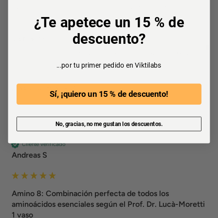
ayuda a la construcción muscular... Siento que diría: sí, 
genial  
¿Te apetece un 15 % de
descuento?
dosificación
tolerabilidad
Difícil
mediano
Muy fácil
No tan bueno
Normal
Muy bueno
...por tu primer pedido en Viktilabs
Sí
Denunciar
Compartir
¿Ha sido útil esta opinión?
hace 6 días
Sí, ¡quiero un 15 % de descuento!
No, gracias, no me gustan los descuentos.
Cliente verificado
Andreas S
Amino 8: Combinación perfecta de todos los
aminoácidos esenciales según el Prof. Dr. Lucà-Moretti
1 vaso