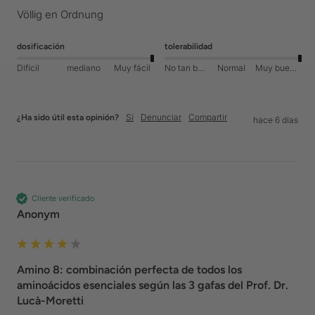
Völlig en Ordnung
dosificación
tolerabilidad
Difícil
mediano
Muy fácil
No tan bueno
Normal
Muy bueno
Sí
Denunciar
Compartir
¿Ha sido útil esta opinión?
hace 6 días
Cliente verificado
Anonym
Amino 8: combinación perfecta de todos los
aminoácidos esenciales según las 3 gafas del Prof. Dr.
Lucà-Moretti