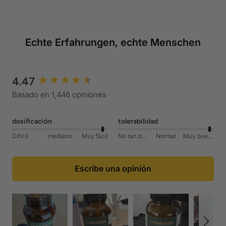
Echte Erfahrungen, echte Menschen
4.47
New content loaded
Basado en 1,446 opiniones
dosificación
tolerabilidad
Difícil
mediano
Muy fácil
No tan bueno
Normal
Muy bueno
Escribe una opinión