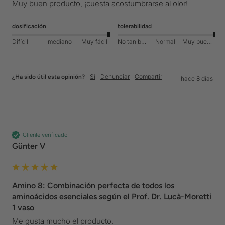
Muy buen producto, ¡cuesta acostumbrarse al olor!
dosificación
tolerabilidad
Difícil
mediano
Muy fácil
No tan bueno
Normal
Muy bueno
Sí
Denunciar
Compartir
¿Ha sido útil esta opinión?
hace 8 días
Cliente verificado
Günter V
Amino 8: Combinación perfecta de todos los
aminoácidos esenciales según el Prof. Dr. Lucà-Moretti
1 vaso
Me gusta mucho el producto.
