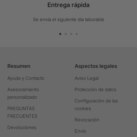
Entrega rápida
Se envía el siguiente día laborable
Ir
Ir
Ir
Ir
a
a
a
a
la
la
la
la
diapositiva
diapositiva
diapositiva
diapositiva
Resumen
Aspectos legales
1
2
3
4
Ir
Ir
Ir
Ir
Ayuda y Contacto
Aviso Legal
a
a
a
a
Asesoramiento
Protección de datos
la
la
la
la
personalizado
diapositiva
diapositiva
diapositiva
diapositiva
Configuración de las
PREGUNTAS
cookies
FRECUENTES
Revocación
Devoluciones
Envío