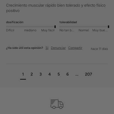
Crecimiento muscular rápido bien tolerado y efecto físico 
positivo 
dosificación
tolerabilidad
Difícil
mediano
Muy fácil
No tan bueno
Normal
Muy bueno
Sí
Denunciar
Compartir
¿Ha sido útil esta opinión?
hace 11 días
1
2
3
4
5
6
...
207