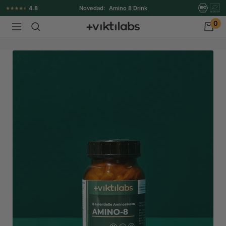
Ir
4.8
Novedad:
Amino 8 Drink
directamente
0
Viktilabs
Navigación
al
contenido