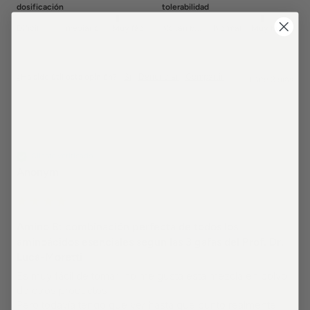
dosificación
tolerabilidad
Difícil
mediano
Muy fácil
No tan bueno
Normal
Muy bueno
Sí
Denunciar
Compartir
¿Ha sido útil esta opinión?
hace 3 días
Cliente verificado
Anonym
Amino 8: combinación perfecta de todos los
aminoácidos esenciales según las 3 gafas del Prof. Dr.
Lucà-Moretti
Es muy fácil de tomar: no me gusta esta mezcla en polvo 
de otros productos.

Pero todavía tengo que ver hasta qué punto realmente 