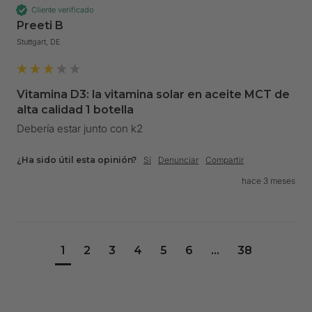
Cliente verificado
Preeti B
Stuttgart, DE
Vitamina D3: la vitamina solar en aceite MCT de
alta calidad 1 botella
Debería estar junto con k2
¿Ha sido útil esta opinión?
Sí
Denunciar
Compartir
hace 3 meses
1
2
3
4
5
6
...
38