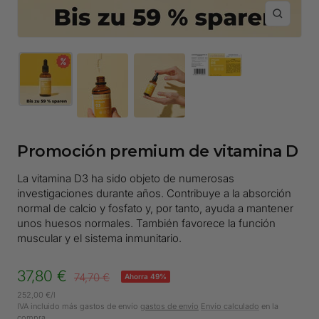
Zoom
Promoción premium de vitamina D
La vitamina D3 ha sido objeto de numerosas
investigaciones durante años. Contribuye a la absorción
normal de calcio y fosfato y, por tanto, ayuda a mantener
unos huesos normales. También favorece la función
muscular y el sistema inmunitario.
Precio
37,80 €
Precio
74,70 €
Ahorra 49%
normal
252,00 €
/
l
Oferta
IVA incluido más gastos de envío
gastos de envío
Envío calculado
en la
compra