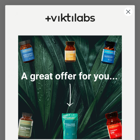
A
Cliente verificado
Anonym
Regensburg, DE
Vitamina D3: la vitamina solar en aceite MCT de
alta calidad 1 botella
Buena dosificación posible 
¿Ha sido útil esta opinión?
Sí
Denunciar
Compartir
hace 27 días