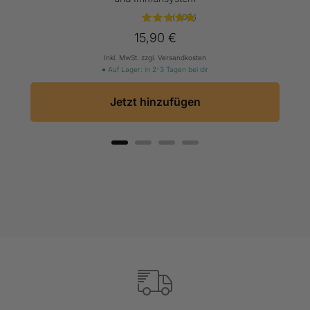
(
208
)
Price
15,90 €
Inkl. MwSt. zzgl. Versandkosten
● Auf Lager: in 2-3 Tagen bei dir
Jetzt hinzufügen