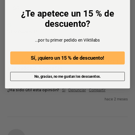
SP
¿Te apetece un 15 % de
descuento?
Cliente verificado
Stanislaus P
Amberg, Alemania
...por tu primer pedido en Viktilabs
Sí, ¡quiero un 15 % de descuento!
Vitamina D3: La vitamina solar en aceite MCT de
alta calidad, 3 botellas
Todo bien, siempre feliz
No, gracias, no me gustan los descuentos.
¿Ha sido útil esta opinión?
Sí
Denunciar
Compartir
hace 2 meses