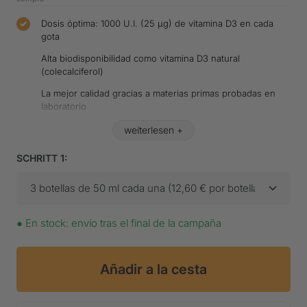
Dosis óptima: 1000 U.I. (25 µg) de vitamina D3 en cada
gota
Alta biodisponibilidad como vitamina D3 natural
(colecalciferol)
La mejor calidad gracias a materias primas probadas en
laboratorio
Apto para vegetarianos
La mejor relación calidad-precio: 1.750 gotas por frasco
SCHRITT 1:
3 botellas de 50 ml cada una (12,60 € por botella) - ahorr
●
En stock: envío tras el final de la campaña
Añadir a la cesta