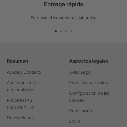
Entrega rápida
Se envía el siguiente día laborable
Ir
Ir
Ir
Ir
a
a
a
a
la
la
la
la
diapositiva
diapositiva
diapositiva
diapositiva
Resumen
Aspectos legales
1
2
3
4
Ir
Ir
Ir
Ir
Ayuda y Contacto
Aviso Legal
a
a
a
a
Asesoramiento
Protección de datos
la
la
la
la
personalizado
diapositiva
diapositiva
diapositiva
diapositiva
Configuración de las
PREGUNTAS
cookies
FRECUENTES
Revocación
Devoluciones
Envío