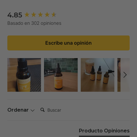
4.85
New content loaded
Basado en 302 opiniones
Escribe una opinión
Buscar:
Ordenar
Producto Opiniones