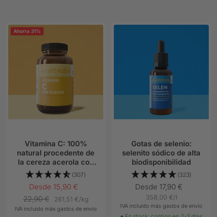
Ahorra 31%
Vitamina C: 100%
Gotas de selenio:
natural procedente de
selenito sódico de alta
la cereza acerola con
biodisponibilidad
polifenoles
(307)
(323)
Precio
Precio
Desde 15,90 €
Desde 17,90 €
358,00 €
/
l
Precio
Oferta
Oferta
22,90 €
261,51 €
/
kg
IVA incluido más gastos de envío
IVA incluido más gastos de envío
normal
● En stock: contigo en 2-3 días