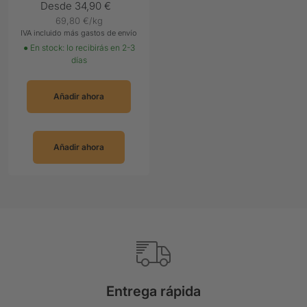
Precio
Desde 34,90 €
pasto certificado
69,80 €
/
kg
Oferta
IVA incluido más gastos de envío
● En stock: lo recibirás en 2-3
días
Añadir ahora
Añadir ahora
Entrega rápida