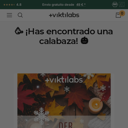
Ir
4.8
Envío gratuito desde
49 € *
directamente
0
Viktilabs
Navigación
al
contenido
🥳 ¡Has encontrado una
calabaza! 🎃