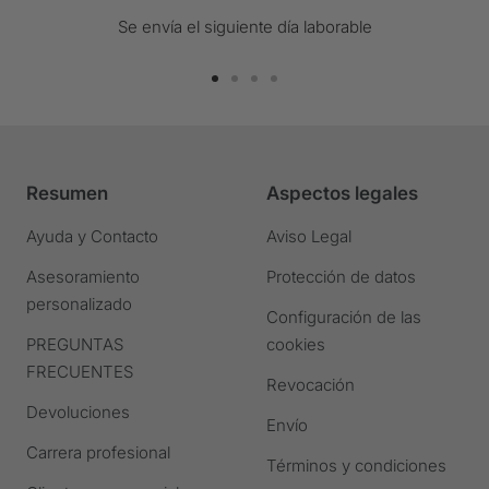
Se envía el siguiente día laborable
Ir
Ir
Ir
Ir
a
a
a
a
la
la
la
la
diapositiva
diapositiva
diapositiva
diapositiva
Resumen
Aspectos legales
1
2
3
4
Ir
Ir
Ir
Ir
Ayuda y Contacto
Aviso Legal
a
a
a
a
Asesoramiento
Protección de datos
la
la
la
la
personalizado
diapositiva
diapositiva
diapositiva
diapositiva
Configuración de las
PREGUNTAS
cookies
FRECUENTES
Revocación
Devoluciones
Envío
Carrera profesional
Términos y condiciones