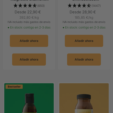
compatible sin citratos
esenciales según el
(650)
(1447)
Prof. Dr. Lucà-Moretti
Precio
Precio
Desde 22,90 €
Desde 28,90 €
392,80 €
/
kg
185,85 €
/
kg
Oferta
Oferta
IVA incluido más gastos de envío
IVA incluido más gastos de envío
● En stock: contigo en 2-3 días
● En stock: contigo en 2-3 días
Añadir ahora
Añadir ahora
Añadir ahora
Añadir ahora
Bestseller