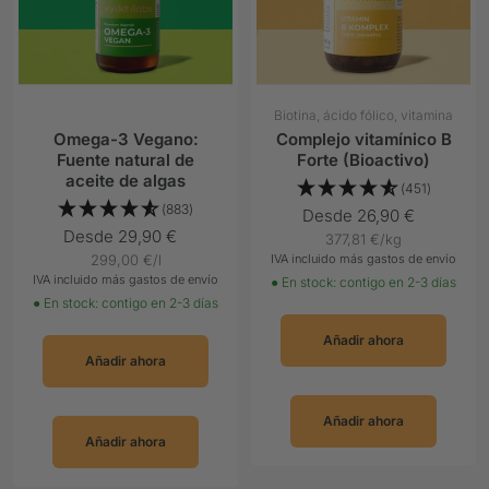
Biotina, ácido fólico, vitamina
B12
Omega-3 Vegano:
Complejo vitamínico B
Fuente natural de
Forte (Bioactivo)
aceite de algas
(451)
(883)
Precio
Desde 26,90 €
Precio
Desde 29,90 €
377,81 €
/
kg
Oferta
299,00 €
/
l
IVA incluido más gastos de envío
Oferta
IVA incluido más gastos de envío
● En stock: contigo en 2-3 días
● En stock: contigo en 2-3 días
Añadir ahora
Añadir ahora
Añadir ahora
Añadir ahora