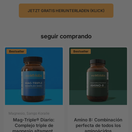
JETZT GRATIS HERUNTERLADEN (KLICK)
seguir comprando
Bestseller
Bestseller
Magnesio, Sango Koralle
Mag-Triple® Diario:
Amino 8: Combinación
Complejo triple de
perfecta de todos los
magnesio altamente
aminoácidos