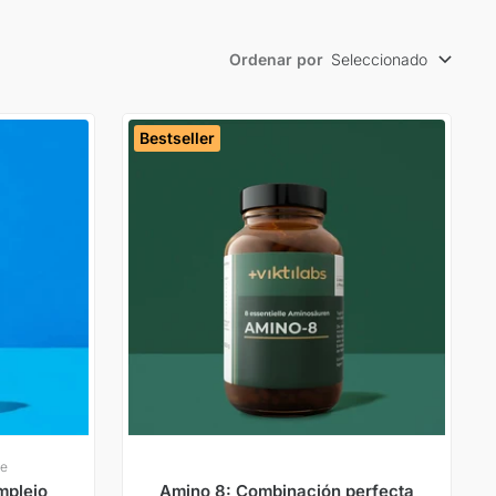
Ordenar por
Seleccionado
Bestseller
le
mplejo
Amino 8: Combinación perfecta