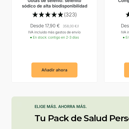
Gotas de selenio: selenito
Compl
sódico de alta biodisponibilidad
(323)
Precio
Pre
Desde 17,90 €
Des
358,00 €
/
l
IVA incluido más gastos de envío
IVA 
Oferta
Ofe
● En stock: contigo en 2-3 días
● En
Añadir ahora
ELIGE MÁS. AHORRA MÁS.
Tu Pack de Salud Pers