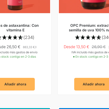
s de astaxantina: Con
OPC Premium: extrac
vitamina E
semilla de uva 100% n
(234)
(34
cio
Precio
Precio
sde 26,50 €
Desde 13,50 €
26,90 €
883,33 €
/
l
incluido más gastos de envío
IVA incluido más gastos de 
rta
Oferta
normal
 stock: contigo en 2-3 días
● En stock: contigo en 2-3
Añadir ahora
Añadir ahora