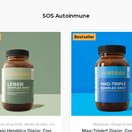
SOS Autoinmune
Bestseller
Cardo mariano, alcachofa, diente de león, colina
Magnesio, Sango Koral
jo Hepático Diario: Con
Mag-Triple® Diario: Co