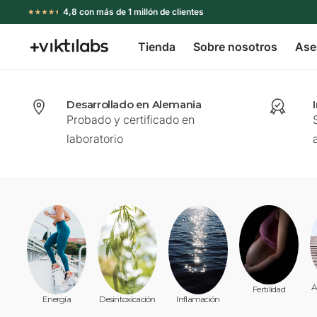
Ir
4,8 con más de 1 millón de clientes
directamente
Tienda
Sobre nosotros
Ase
al
Viktilabs
contenido
Desarrollado en Alemania
Probado y certificado en
laboratorio
A
Fertilidad
Inflamación
Energía
Desintoxicación