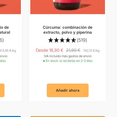
to de
Cúrcuma: combinación de
atural
extracto, polvo y piperina
6)
(519)
Precio
Precio
Desde 18,90 €
21,90 €
313,95 €
/
kg
762,10 €
/
kg
envío
IVA incluido más gastos de envío
Oferta
normal
 días
● En stock: lo recibirás en 2-3 días
Añadir ahora