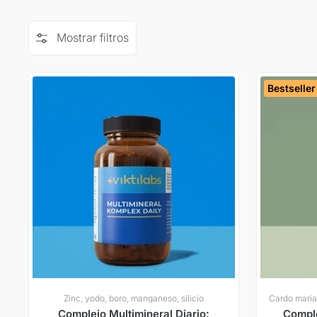
Mostrar filtros
Bestseller
Zinc, yodo, boro, manganeso, silicio
Complejo Multimineral Diario:
Comple