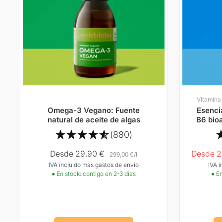
Vitamina
Omega-3 Vegano: Fuente
Esenci
natural de aceite de algas
B6 bioa
(880)
Precio
Precio
Desde 29,90 €
Desde 2
299,00 €
/
l
IVA incluido más gastos de envío
IVA 
Oferta
Oferta
● En stock: contigo en 2-3 días
● En