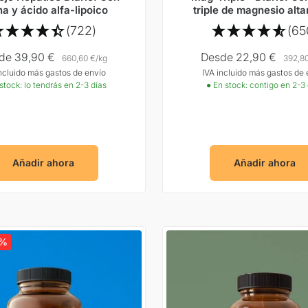
na y ácido alfa-lipoico
triple de magnesio alt
compatible sin citra
(722)
(65
cio
Precio
de 39,90 €
Desde 22,90 €
660,60 €
/
kg
392,8
incluido más gastos de envío
IVA incluido más gastos de 
ta
Oferta
stock: lo tendrás en 2-3 días
● En stock: contigo en 2-3
Añadir ahora
Añadir ahora
6%