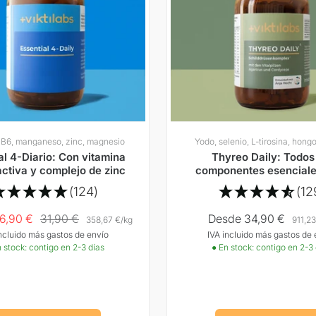
 B6, manganeso, zinc, magnesio
Yodo, selenio, L-tirosina, hongo
al 4-Diario: Con vitamina
Thyreo Daily: Todos
ctiva y complejo de zinc
componentes esenciale
la producción de hor
(124)
(12
tiroideas
Precio
Precio
6,90 €
31,90 €
Desde 34,90 €
358,67 €
/
kg
911,23
incluido más gastos de envío
IVA incluido más gastos de 
normal
Oferta
 stock: contigo en 2-3 días
● En stock: contigo en 2-3