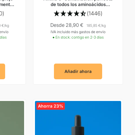
amente
de todos los aminoácidos
tos
esenciales según el Prof. Dr.
0)
(1446)
Lucà-Moretti
Precio
Desde 28,90 €
0 €
/
kg
185,85 €
/
kg
envío
IVA incluido más gastos de envío
Oferta
 días
● En stock: contigo en 2-3 días
Añadir ahora
Ahorra 23%