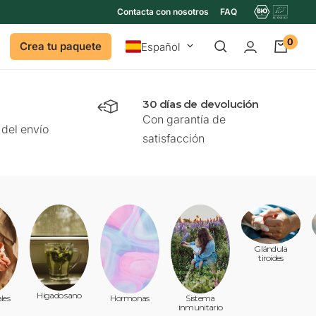
Contacta con nosotros
FAQ
0
Idioma
Crea tu paquete
Español
30 días de devolución
Con garantía de
del envío
satisfacción
Glándula
tiroides
Hígado sano
ales
Hormonas
Sistema
inmunitario