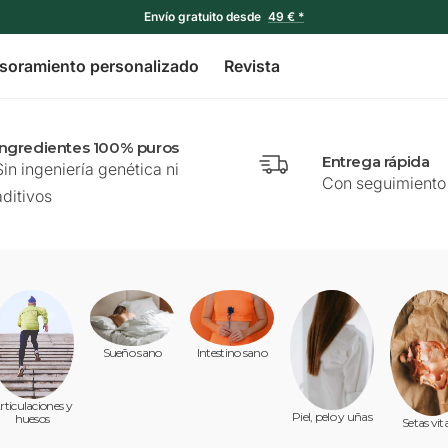
Envío gratuito desde
49 € *
soramiento personalizado
Revista
Ingredientes 100% puros
Entrega rápida
Sin ingeniería genética ni
Con seguimiento 
aditivos
Sueño sano
Intestino sano
rticulaciones y
Piel, pelo y uñas
huesos
Setas vit