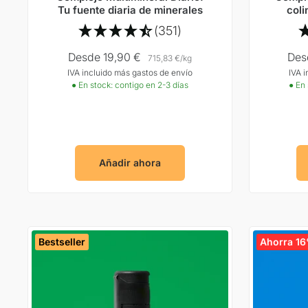
Tu fuente diaria de minerales
coli
(351)
Precio
Pre
Desde 19,90 €
Des
715,83 €
/
kg
IVA incluido más gastos de envío
IVA 
Oferta
Ofer
● En stock: contigo en 2-3 días
● En 
Añadir ahora
Bestseller
Ahorra 1