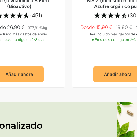
ejo vitamínico B Forte
MSM (metilsulfonilmet
(Bioactivo)
Azufre orgánico pu
(451)
(30
cio
Precio
Precio
de 26,90 €
Desde 15,90 €
19,90 €
377,81 €
/
kg
incluido más gastos de envío
IVA incluido más gastos de 
rta
Oferta
normal
 stock: contigo en 2-3 días
● En stock: contigo en 2-3
Añadir ahora
Añadir ahora
onalizado