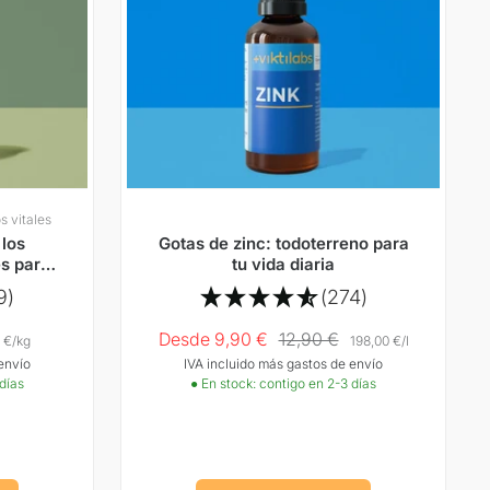
s vitales
 los
Gotas de zinc: todoterreno para
s para
tu vida diaria
monas
9)
(274)
Precio
Precio
Desde 9,90 €
12,90 €
 €
/
kg
198,00 €
/
l
envío
IVA incluido más gastos de envío
Oferta
normal
 días
● En stock: contigo en 2-3 días