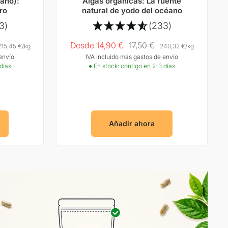
ano):
Algas orgánicas: La fuente
ro
natural de yodo del océano
3)
(233)
Precio
Precio
Desde 14,90 €
17,50 €
215,45 €
/
kg
240,32 €
/
kg
envío
IVA incluido más gastos de envío
Oferta
normal
 días
● En stock: contigo en 2-3 días
Añadir ahora