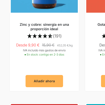
Zinc y cobre: sinergia en una
Gota
proporción ideal
(191)
Precio
Precio
Pre
Desde 9,90 €
15,90 €
De
452,05 €
/
kg
IVA incluido más gastos de envío
IVA 
Oferta
normal
Ofe
● En stock: contigo en 2-3 días
● En
Añadir ahora