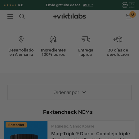
Ir
4.8
Novedad:
Amino 8 Drink
directamente
0
Viktilabs
Navigación
al
contenido
Desarrollado
Ingredientes
Entrega
30 días de
en Alemania
100% puros
rápida
devolución
Ordenar por
Faktencheck NEMs
Bestseller
Magnesio, Sango Koralle
Mag-Triple® Diario: Complejo triple