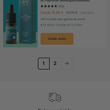
la máxima biodisponibilidad
(163)
Precio Oferta
Precio normal
Desde 16,90 €
19,90 €
1.690,00 €
/
l
IVA incluido más gastos de envío
● En stock: contigo en 2-3 días
Añadir ahora
1
2