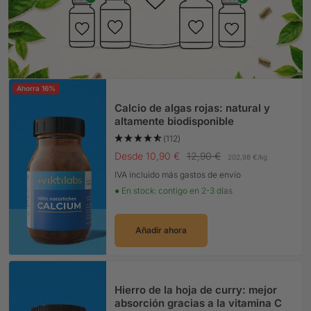
Ahorra 16%
Calcio de algas rojas: natural y
altamente biodisponible
(112)
Precio Oferta
Precio normal
Desde 10,90 €
12,90 €
202,98 €
/
kg
IVA incluido más gastos de envío
● En stock: contigo en 2-3 días
Añadir ahora
Hierro de la hoja de curry: mejor
absorción gracias a la vitamina C