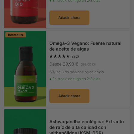
● En stock: contigo en 2-3 días
Añadir ahora
Bestseller
Omega-3 Vegano: Fuente natural
de aceite de algas
(882)
Precio Oferta
Desde 29,90 €
299,00 €
/
l
IVA incluido más gastos de envío
● En stock: contigo en 2-3 días
Añadir ahora
Ashwagandha ecológica: Extracto
de raíz de alta calidad con
withanólidos (KSM-66®)