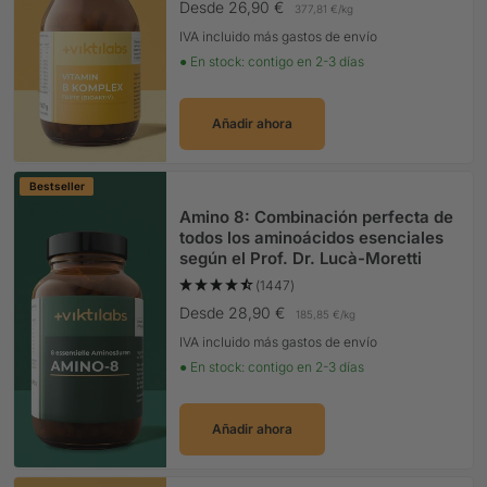
Precio Oferta
Desde 26,90 €
377,81 €
/
kg
IVA incluido más gastos de envío
● En stock: contigo en 2-3 días
Añadir ahora
Bestseller
Amino 8: Combinación perfecta de
todos los aminoácidos esenciales
según el Prof. Dr. Lucà-Moretti
(1447)
Precio Oferta
Desde 28,90 €
185,85 €
/
kg
IVA incluido más gastos de envío
● En stock: contigo en 2-3 días
Añadir ahora