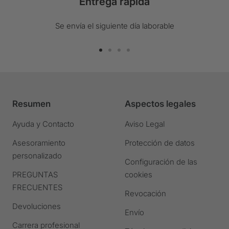
Entrega rápida
Se envía el siguiente día laborable
Ir
Ir
Ir
Ir
a
a
a
a
la
la
la
la
diapositiva
diapositiva
diapositiva
diapositiva
Resumen
Aspectos legales
1
2
3
4
Ir
Ir
Ir
Ir
Ayuda y Contacto
Aviso Legal
a
a
a
a
Asesoramiento
Protección de datos
la
la
la
la
personalizado
diapositiva
diapositiva
diapositiva
diapositiva
Configuración de las
PREGUNTAS
cookies
FRECUENTES
Revocación
Devoluciones
Envío
Carrera profesional