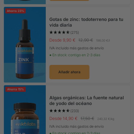
Ahorra 23%
Gotas de zinc: todoterreno para tu
vida diaria
(275)
Precio Oferta
Precio normal
Desde 9,90 €
12,90 €
198,00 €
/
l
IVA incluido más gastos de envío
● En stock: contigo en 2-3 días
Añadir ahora
Ahorra 15%
Algas orgánicas: La fuente natural
de yodo del océano
(233)
Precio Oferta
Precio normal
Desde 14,90 €
17,50 €
240,32 €
/
kg
IVA incluido más gastos de envío
● En stock: contigo en 2-3 días