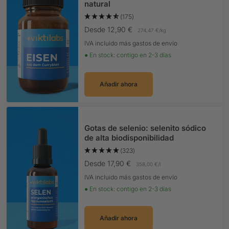
natural
(175)
Precio Oferta
Desde 12,90 €
274,47 €
/
kg
IVA incluido más gastos de envío
● En stock: contigo en 2-3 días
Añadir ahora
Gotas de selenio: selenito sódico
de alta biodisponibilidad
(323)
Precio Oferta
Desde 17,90 €
358,00 €
/
l
IVA incluido más gastos de envío
● En stock: contigo en 2-3 días
Añadir ahora