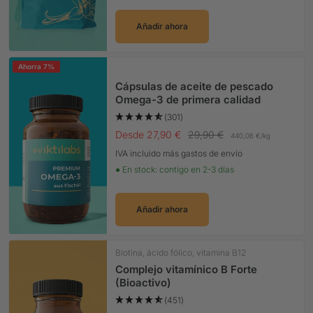
Añadir ahora
Ahorra 7%
Cápsulas de aceite de pescado
Omega-3 de primera calidad
(301)
Precio Oferta
Precio normal
Desde 27,90 €
29,90 €
440,06 €
/
kg
IVA incluido más gastos de envío
● En stock: contigo en 2-3 días
Añadir ahora
Biotina, ácido fólico, vitamina B12
Complejo vitamínico B Forte
(Bioactivo)
(451)