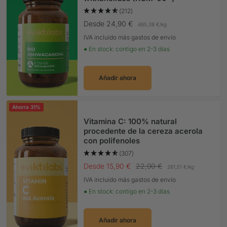
(212)
Precio Oferta
Desde 24,90 €
485,38 €
/
kg
IVA incluido más gastos de envío
● En stock: contigo en 2-3 días
Añadir ahora
Ahorra 31%
Vitamina C: 100% natural
procedente de la cereza acerola
con polifenoles
(307)
Precio Oferta
Precio normal
Desde 15,90 €
22,90 €
261,51 €
/
kg
IVA incluido más gastos de envío
● En stock: contigo en 2-3 días
Añadir ahora