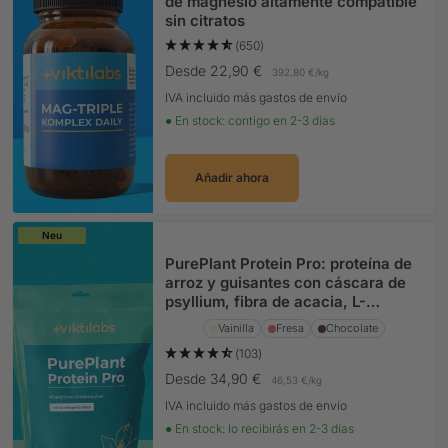
de magnesio altamente compatible
sin citratos
(650)
Precio Oferta
Desde 22,90 €
392,80 €
/
kg
IVA incluido más gastos de envío
● En stock: contigo en 2-3 días
Añadir ahora
Neu
PurePlant Protein Pro: proteína de
arroz y guisantes con cáscara de
psyllium, fibra de acacia, L-
glutamina y enzimas
Vainilla
Fresa
Chocolate
(103)
Precio Oferta
Desde 34,90 €
46,53 €
/
kg
IVA incluido más gastos de envío
● En stock: lo recibirás en 2-3 días