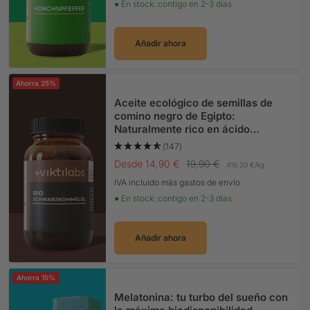
● En stock: contigo en 2-3 días
Añadir ahora
Ahorra 25%
Aceite ecológico de semillas de
comino negro de Egipto:
Naturalmente rico en ácido
linoleico
(147)
Precio Oferta
Precio normal
Desde 14,90 €
19,90 €
416,20 €
/
kg
IVA incluido más gastos de envío
● En stock: contigo en 2-3 días
Añadir ahora
Ahorra 15%
Melatonina: tu turbo del sueño con