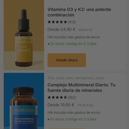
Vitamina D3 y K2: una potente
combinación
(413)
Precio Oferta
Desde 24,90 €
498,00 €
/
l
IVA incluido más gastos de envío
● En stock: contigo en 2-3 días
Añadir ahora
Zinc, yodo, boro, manganeso, silicio
Complejo Multimineral Diario: Tu
fuente diaria de minerales
(352)
Precio Oferta
Desde 19,90 €
715,83 €
/
kg
IVA incluido más gastos de envío
● En stock: contigo en 2-3 días