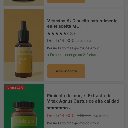
Vitamina A: Disuelta naturalmente
en el aceite MCT
(107)
Precio Oferta
Desde 14,90 €
298,00 €
/
l
IVA incluido más gastos de envío
● En stock: contigo en 2-3 días
Añadir ahora
Ahorra 25%
Pimienta de monje: Extracto de
Vitex Agnus Castus de alta calidad
(90)
Precio Oferta
Precio normal
Desde 14,90 €
19,90 €
647,83 €
/
kg
IVA incluido más gastos de envío