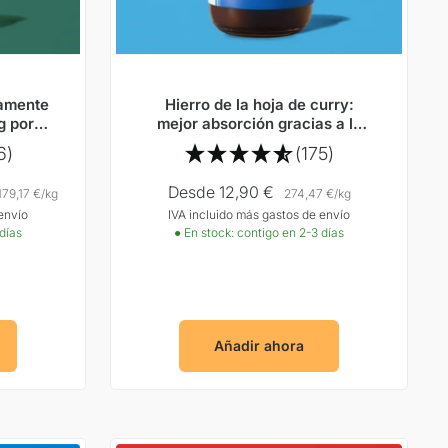
tamente
Hierro de la hoja de curry:
g por
mejor absorción gracias a la
vitamina C natural
6)
(175)
Precio
Desde 12,90 €
179,17 €
/
kg
274,47 €
/
kg
envío
IVA incluido más gastos de envío
Oferta
 días
● En stock: contigo en 2-3 días
Añadir ahora