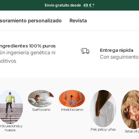
Envío gratuito desde
49 € *
soramiento personalizado
Revista
Ingredientes 100% puros
Entrega rápida
Sin ingeniería genética ni
Con seguimiento 
aditivos
Sueño sano
Intestino sano
rticulaciones y
Piel, pelo y uñas
huesos
Setas vit