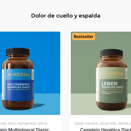
Dolor de cuello y espalda
Bestseller
yodo, boro, manganeso, silicio
ejo Multimineral Diario:
Complejo Hepático Diar