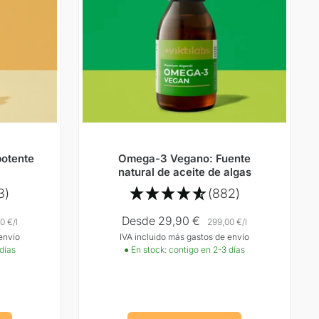
potente
Omega-3 Vegano: Fuente
natural de aceite de algas
3)
(882)
Precio
Desde 29,90 €
0 €
/
l
299,00 €
/
l
envío
IVA incluido más gastos de envío
Oferta
 días
● En stock: contigo en 2-3 días