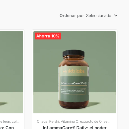
Ordenar por
Seleccionado
Ahorra 10%
Cardo mariano, alcachofa, diente de león, colina
Chaga, Reishi, Vitamina C, extracto de OliveBlatte
io: Con
InflammaCare® Daily: el poder