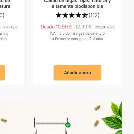
to de
Calcio de algas rojas: natural y
atural
altamente biodisponible
6)
(112)
Precio
Precio
Desde 10,90 €
12,90 €
313,95 €
/
kg
202,98 €
/
kg
envío
IVA incluido más gastos de envío
Oferta
normal
 días
● En stock: contigo en 2-3 días
Añadir ahora