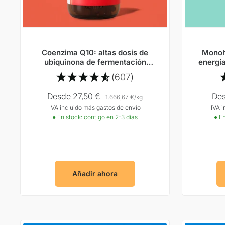
Coenzima Q10: altas dosis de
Monoh
ubiquinona de fermentación
energía
natural
e
(607)
Precio
Pre
Desde 27,50 €
Des
1.666,67 €
/
kg
IVA incluido más gastos de envío
IVA 
Oferta
Ofe
● En stock: contigo en 2-3 días
● En
Añadir ahora