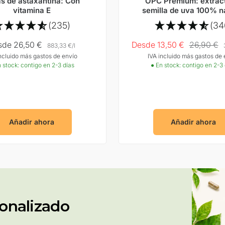
s de astaxantina: Con
OPC Premium: extrac
vitamina E
semilla de uva 100% n
(235)
(34
cio
Precio
Precio
sde 26,50 €
Desde 13,50 €
26,90 €
883,33 €
/
l
incluido más gastos de envío
IVA incluido más gastos de 
rta
Oferta
normal
 stock: contigo en 2-3 días
● En stock: contigo en 2-3
Añadir ahora
Añadir ahora
onalizado