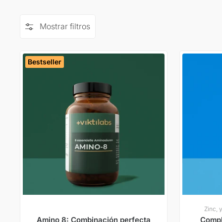
Mostrar filtros
Bestseller
Zinc, 
Amino 8: Combinación perfecta
Compl