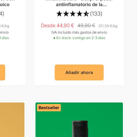
poico
antiinflamatorio de la
naturaleza
4)
(133)
Precio
Precio
Desde 44,90 €
49,90 €
0 €
/
kg
311,59 €
/
kg
envío
IVA incluido más gastos de envío
Oferta
normal
3 días
● En stock: contigo en 2-3 días
Añadir ahora
Bestseller