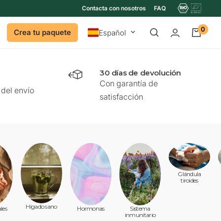
Contacta con nosotros
FAQ
0
Idioma
Crea tu paquete
Español
30 días de devolución
Con garantía de
del envío
satisfacción
Glándula
tiroides
Hígado sano
ales
Hormonas
Sistema
inmunitario