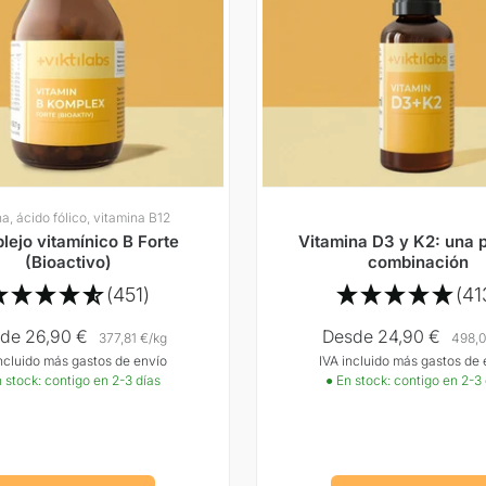
na, ácido fólico, vitamina B12
ejo vitamínico B Forte
Vitamina D3 y K2: una 
(Bioactivo)
combinación
(451)
(41
cio
Precio
de 26,90 €
Desde 24,90 €
377,81 €
/
kg
498,0
incluido más gastos de envío
IVA incluido más gastos de 
rta
Oferta
 stock: contigo en 2-3 días
● En stock: contigo en 2-3