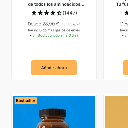
de todos los aminoácidos
Tu fu
esenciales según el Prof. Dr.
(1447)
Lucà-Moretti
Precio
Pre
Desde 28,90 €
Des
185,85 €
/
kg
IVA incluido más gastos de envío
IVA 
Oferta
Ofe
● En stock: contigo en 2-3 días
● En
Añadir ahora
Bestseller