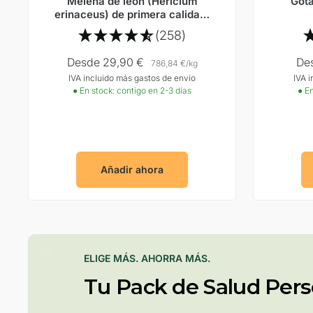
Melena de león (Hericium
Gota
erinaceus) de primera calidad:
Seta vital con vitamina C
(258)
Precio
Pre
Desde 29,90 €
De
786,84 €
/
kg
IVA incluido más gastos de envío
IVA 
Oferta
Ofe
● En stock: contigo en 2-3 días
● En
Añadir ahora
ELIGE MÁS. AHORRA MÁS.
Tu Pack de Salud Pers