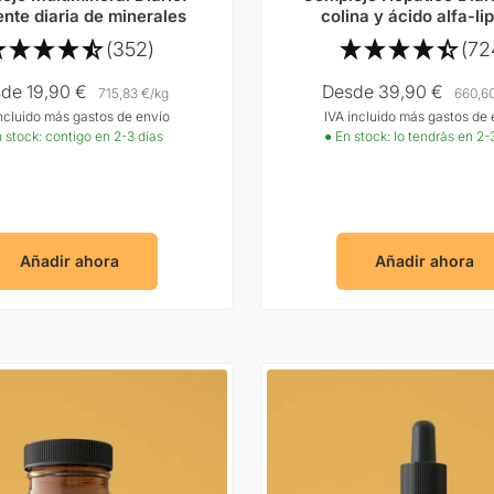
ente diaria de minerales
colina y ácido alfa-li
(352)
(72
cio
Precio
de 19,90 €
Desde 39,90 €
715,83 €
/
kg
660,6
incluido más gastos de envío
IVA incluido más gastos de 
rta
Oferta
 stock: contigo en 2-3 días
● En stock: lo tendrás en 2-
Añadir ahora
Añadir ahora