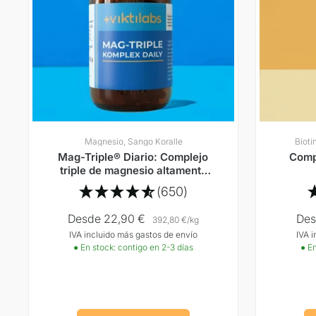
Magnesio, Sango Koralle
Bioti
Mag-Triple® Diario: Complejo
Compl
triple de magnesio altamente
compatible sin citratos
(650)
Precio
Pre
Desde 22,90 €
Des
392,80 €
/
kg
IVA incluido más gastos de envío
IVA 
Oferta
Ofe
● En stock: contigo en 2-3 días
● En