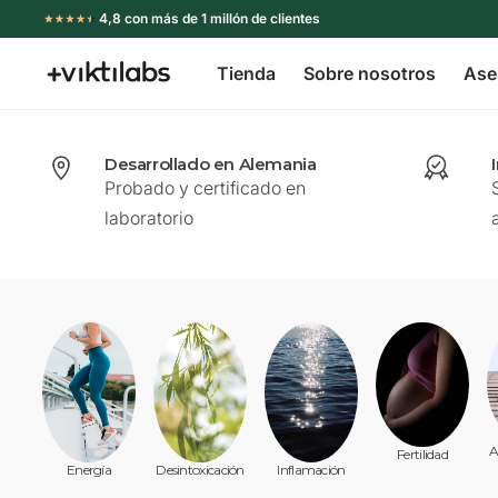
Ir
4,8 con más de 1 millón de clientes
directamente
Tienda
Sobre nosotros
Ase
al
Viktilabs
contenido
Desarrollado en Alemania
Probado y certificado en
laboratorio
A
Fertilidad
Inflamación
Energía
Desintoxicación