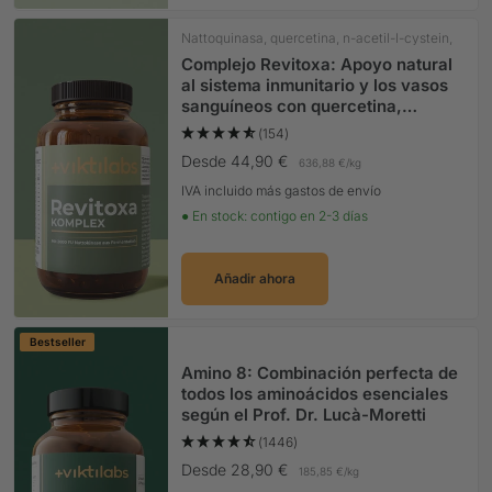
Nattoquinasa, quercetina, n-acetil-l-cystein,
cúrcuma
Complejo Revitoxa: Apoyo natural
al sistema inmunitario y los vasos
sanguíneos con quercetina,
vitamina C* y nattocinasa
(154)
Precio Oferta
Desde 44,90 €
636,88 €
/
kg
IVA incluido más gastos de envío
● En stock: contigo en 2-3 días
Añadir ahora
Bestseller
Amino 8: Combinación perfecta de
todos los aminoácidos esenciales
según el Prof. Dr. Lucà-Moretti
(1446)
Precio Oferta
Desde 28,90 €
185,85 €
/
kg