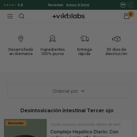
Ir
4.8
Novedad:
Amino 8 Drink
directamente
0
Viktilabs
Navigación
al
contenido
Desarrollado
Ingredientes
Entrega
30 días de
en Alemania
100% puros
rápida
devolución
Ordenar por
Desintoxicación intestinal Tercer ojo
Bestseller
Cardo mariano, alcachofa, diente de león,
colina
Complejo Hepático Diario: Con