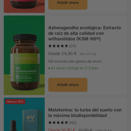
Añadir ahora
Ashwagandha ecológica: Extracto
de raíz de alta calidad con
withanólidos (KSM-66®)
(211)
Precio Oferta
Desde 24,90 €
485,38 €
/
kg
IVA incluido más gastos de envío
● En stock: contigo en 2-3 días
Añadir ahora
Ahorra 15%
Melatonina: tu turbo del sueño con
la máxima biodisponibilidad
(162)
Precio Oferta
Precio normal
Desde 16,90 €
19,90 €
1.690,00 €
/
l