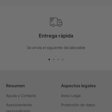
Entrega rápida
Se envía el siguiente día laborable
Ir
Ir
Ir
Ir
a
a
a
a
la
la
la
la
diapositiva
diapositiva
diapositiva
diapositiva
Resumen
Aspectos legales
1
2
3
4
Ir
Ir
Ir
Ir
Ayuda y Contacto
Aviso Legal
a
a
a
a
Asesoramiento
Protección de datos
la
la
la
la
personalizado