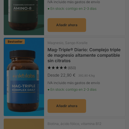
IVA incluido más gastos de envío
● En stock: contigo en 2-3 días
Añadir ahora
Bestseller
Magnesio, Sango Koralle
Mag-Triple® Diario: Complejo triple
de magnesio altamente compatible
sin citratos
(650)
Precio Oferta
Desde 22,90 €
392,80 €
/
kg
IVA incluido más gastos de envío
● En stock: contigo en 2-3 días
Añadir ahora
Biotina, ácido fólico, vitamina B12