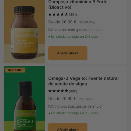
Complejo vitamínico B Forte
(Bioactivo)
(451)
Precio Oferta
Desde 26,90 €
377,81 €
/
kg
IVA incluido más gastos de envío
● En stock: contigo en 2-3 días
Añadir ahora
Bestseller
Omega-3 Vegano: Fuente natural
de aceite de algas
(880)
Precio Oferta
Desde 29,90 €
299,00 €
/
l
IVA incluido más gastos de envío
● En stock: contigo en 2-3 días
Añadir ahora