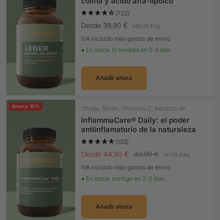
colina y ácido alfa-lipoico
(722)
Precio Oferta
Desde 39,90 €
660,60 €
/
kg
IVA incluido más gastos de envío
● En stock: lo tendrás en 2-3 días
Añadir ahora
Ahorra 10%
Chaga, Reishi, Vitamina C, extracto de
OliveBlatte
InflammaCare® Daily: el poder
antiinflamatorio de la naturaleza
(133)
Precio Oferta
Precio normal
Desde 44,90 €
49,90 €
311,59 €
/
kg
IVA incluido más gastos de envío
● En stock: contigo en 2-3 días
Añadir ahora