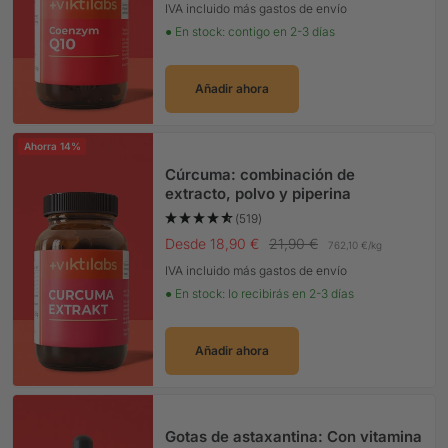
IVA incluido más gastos de envío
● En stock: contigo en 2-3 días
Añadir ahora
Ahorra 14%
Cúrcuma: combinación de
extracto, polvo y piperina
(519)
Precio Oferta
Precio normal
Desde 18,90 €
21,90 €
762,10 €
/
kg
IVA incluido más gastos de envío
● En stock: lo recibirás en 2-3 días
Añadir ahora
Gotas de astaxantina: Con vitamina