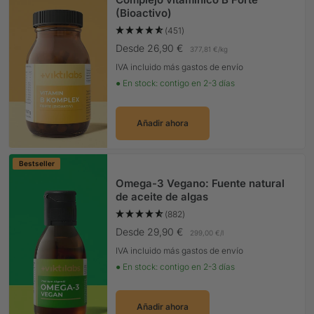
(Bioactivo)
(451)
Precio Oferta
Desde 26,90 €
377,81 €
/
kg
IVA incluido más gastos de envío
● En stock: contigo en 2-3 días
Añadir ahora
Bestseller
Omega-3 Vegano: Fuente natural
de aceite de algas
(882)
Precio Oferta
Desde 29,90 €
299,00 €
/
l
IVA incluido más gastos de envío
● En stock: contigo en 2-3 días
Añadir ahora