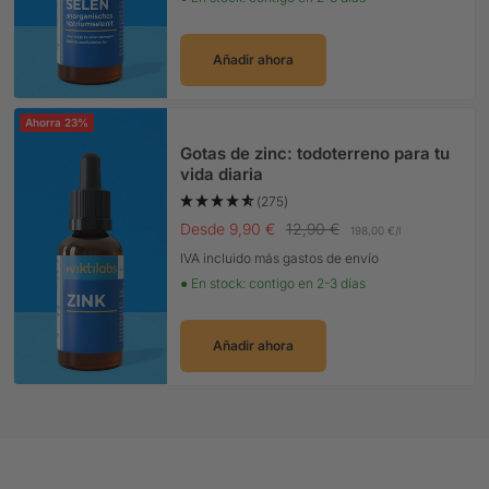
Añadir ahora
Ahorra 23%
Gotas de zinc: todoterreno para tu
vida diaria
(275)
Precio Oferta
Precio normal
Desde 9,90 €
12,90 €
198,00 €
/
l
IVA incluido más gastos de envío
● En stock: contigo en 2-3 días
Añadir ahora