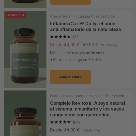
Ahorra 10%
Chaga, Reishi, Vitamina C, extracto de
OliveBlatte
InflammaCare® Daily: el poder
antiinflamatorio de la naturaleza
(133)
Precio Oferta
Precio normal
Desde 44,90 €
49,90 €
311,59 €
/
kg
IVA incluido más gastos de envío
● En stock: contigo en 2-3 días
Añadir ahora
Nattoquinasa, quercetina, n-acetil-l-cystein,
cúrcuma
Complejo Revitoxa: Apoyo natural
al sistema inmunitario y los vasos
sanguíneos con quercetina,
vitamina C* y nattocinasa
(154)
Precio Oferta
Desde 44,90 €
636,88 €
/
kg