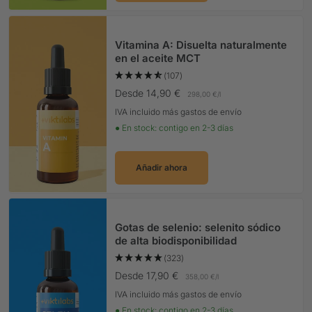
Vitamina A: Disuelta naturalmente
en el aceite MCT
(107)
Precio Oferta
Desde 14,90 €
298,00 €
/
l
IVA incluido más gastos de envío
● En stock: contigo en 2-3 días
Añadir ahora
Gotas de selenio: selenito sódico
de alta biodisponibilidad
(323)
Precio Oferta
Desde 17,90 €
358,00 €
/
l
IVA incluido más gastos de envío
● En stock: contigo en 2-3 días