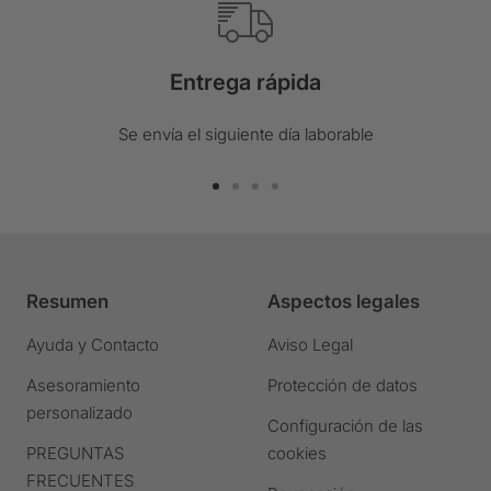
Entrega rápida
Se envía el siguiente día laborable
Ir
Ir
Ir
Ir
a
a
a
a
la
la
la
la
diapositiva
diapositiva
diapositiva
diapositiva
Resumen
Aspectos legales
1
2
3
4
Ir
Ir
Ir
Ir
Ayuda y Contacto
Aviso Legal
a
a
a
a
Asesoramiento
Protección de datos
la
la
la
la
personalizado
diapositiva
diapositiva
diapositiva
diapositiva
Configuración de las
PREGUNTAS
cookies
FRECUENTES