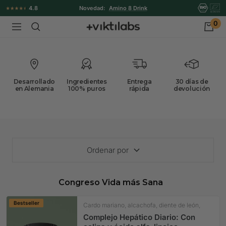
Ir
4.8
Novedad:
Amino 8 Drink
directamente
0
Viktilabs
Navigación
al
contenido
Desarrollado
Ingredientes
Entrega
30 días de
en Alemania
100% puros
rápida
devolución
Ordenar por
Congreso Vida más Sana
Bestseller
Cardo mariano, alcachofa, diente de león,
colina
Complejo Hepático Diario: Con