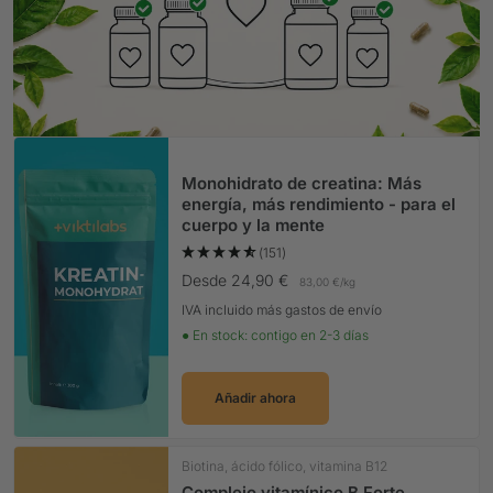
Monohidrato de creatina: Más
energía, más rendimiento - para el
cuerpo y la mente
(151)
Precio Oferta
Desde 24,90 €
83,00 €
/
kg
IVA incluido más gastos de envío
● En stock: contigo en 2-3 días
Añadir ahora
Biotina, ácido fólico, vitamina B12
Complejo vitamínico B Forte