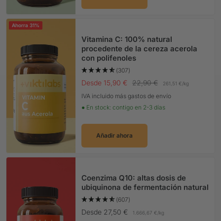
Ahorra 31%
Vitamina C: 100% natural
procedente de la cereza acerola
con polifenoles
(307)
Precio Oferta
Precio normal
Desde 15,90 €
22,90 €
261,51 €
/
kg
IVA incluido más gastos de envío
● En stock: contigo en 2-3 días
Añadir ahora
Coenzima Q10: altas dosis de
ubiquinona de fermentación natural
(607)
Precio Oferta
Desde 27,50 €
1.666,67 €
/
kg