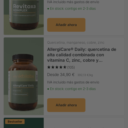
IVA incluido más gastos de envío
● En stock: contigo en 2-3 días
Añadir ahora
Quercetina, manganeso, cobre, zinc
AllergiCare® Daily: quercetina de
alta calidad combinada con
vitamina C, zinc, cobre y
manganeso
(105)
Precio Oferta
Desde 34,90 €
392,13 €
/
kg
IVA incluido más gastos de envío
● En stock: contigo en 2-3 días
Añadir ahora
Bestseller