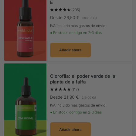
E
(235)
Precio Oferta
Desde 26,50 €
883,33 €
/
l
IVA incluido más gastos de envío
● En stock: contigo en 2-3 días
Añadir ahora
Clorofila: el poder verde de la
planta de alfalfa
(117)
Precio Oferta
Desde 21,90 €
219,00 €
/
l
IVA incluido más gastos de envío
● En stock: contigo en 2-3 días
Añadir ahora