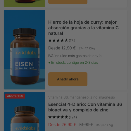
Hierro de la hoja de curry: mejor
absorción gracias a la vitamina C
natural
(175)
Precio Oferta
Desde 12,90 €
274,47 €
/
kg
IVA incluido más gastos de envío
● En stock: contigo en 2-3 días
Añadir ahora
Ahorra 16%
Vitamina B6, manganeso, zinc, magnesio
Esencial 4-Diario: Con vitamina B6
bioactiva y complejo de zinc
(124)
Precio Oferta
Precio normal
Desde 26,90 €
31,90 €
358,67 €
/
kg