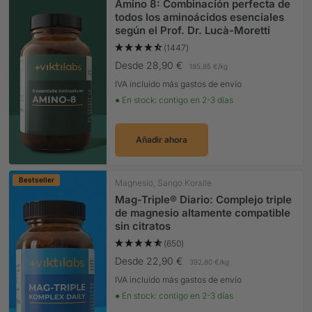
Amino 8: Combinación perfecta de
todos los aminoácidos esenciales
según el Prof. Dr. Lucà-Moretti
(1447)
Precio Oferta
Desde 28,90 €
185,85 €
/
kg
IVA incluido más gastos de envío
● En stock: contigo en 2-3 días
Añadir ahora
Bestseller
Magnesio, Sango Koralle
Mag-Triple® Diario: Complejo triple
de magnesio altamente compatible
sin citratos
(650)
Precio Oferta
Desde 22,90 €
392,80 €
/
kg
IVA incluido más gastos de envío
● En stock: contigo en 2-3 días