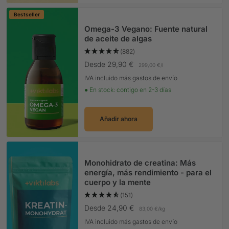
Bestseller
Omega-3 Vegano: Fuente natural
de aceite de algas
(882)
Precio Oferta
Desde 29,90 €
299,00 €
/
l
IVA incluido más gastos de envío
● En stock: contigo en 2-3 días
Añadir ahora
Monohidrato de creatina: Más
energía, más rendimiento - para el
cuerpo y la mente
(151)
Precio Oferta
Desde 24,90 €
83,00 €
/
kg
IVA incluido más gastos de envío