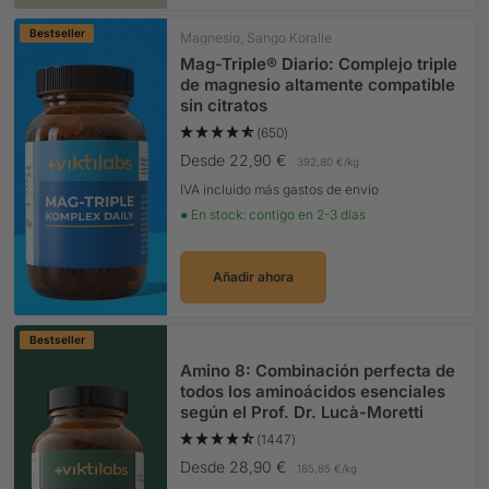
Bestseller
Magnesio, Sango Koralle
Mag-Triple® Diario: Complejo triple
de magnesio altamente compatible
sin citratos
(650)
Precio Oferta
Desde 22,90 €
392,80 €
/
kg
IVA incluido más gastos de envío
● En stock: contigo en 2-3 días
Añadir ahora
Bestseller
Amino 8: Combinación perfecta de
todos los aminoácidos esenciales
según el Prof. Dr. Lucà-Moretti
(1447)
Precio Oferta
Desde 28,90 €
185,85 €
/
kg