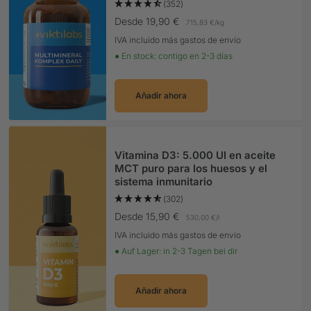
(352)
Precio Oferta
Desde 19,90 €
715,83 €
/
kg
IVA incluido más gastos de envío
● En stock: contigo en 2-3 días
Añadir ahora
Vitamina D3: 5.000 UI en aceite
MCT puro para los huesos y el
sistema inmunitario
(302)
Precio Oferta
Desde 15,90 €
530,00 €
/
l
IVA incluido más gastos de envío
● Auf Lager: in 2-3 Tagen bei dir
Añadir ahora