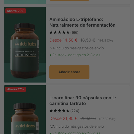
Ahorra 22%
Aminoácido L-triptófano:
Naturalmente de fermentación
(166)
Precio Oferta
Precio normal
Desde 14,50 €
18,50 €
194,11 €
/
kg
IVA incluido más gastos de envío
● En stock: contigo en 2-3 días
Añadir ahora
Ahorra 17%
L-carnitina: 90 cápsulas con L-
carnitina tartrato
(224)
Precio Oferta
Precio normal
Desde 21,90 €
26,50 €
407,82 €
/
kg
IVA incluido más gastos de envío
● En stock: contigo en 2-3 días