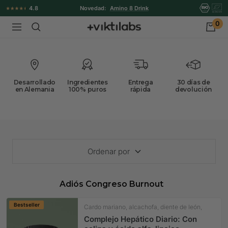
Ir
4.8
Novedad:
Amino 8 Drink
directamente
0
Viktilabs
Navigación
al
contenido
Desarrollado
Ingredientes
Entrega
30 días de
en Alemania
100% puros
rápida
devolución
Ordenar por
Adiós Congreso Burnout
Bestseller
Cardo mariano, alcachofa, diente de león,
colina
Complejo Hepático Diario: Con