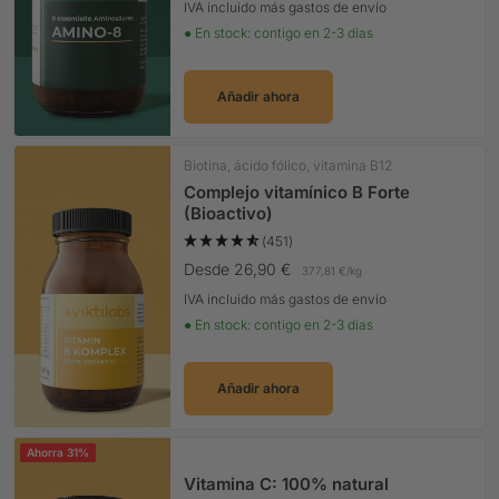
IVA incluido más gastos de envío
● En stock: contigo en 2-3 días
Añadir ahora
Biotina, ácido fólico, vitamina B12
Complejo vitamínico B Forte
(Bioactivo)
(451)
Precio Oferta
Desde 26,90 €
377,81 €
/
kg
IVA incluido más gastos de envío
● En stock: contigo en 2-3 días
Añadir ahora
Ahorra 31%
Vitamina C: 100% natural