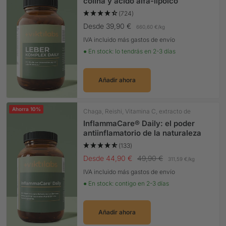
colina y ácido alfa-lipoico
(724)
Precio Oferta
Desde 39,90 €
660,60 €
/
kg
IVA incluido más gastos de envío
● En stock: lo tendrás en 2-3 días
Añadir ahora
Ahorra 10%
Chaga, Reishi, Vitamina C, extracto de
OliveBlatte
InflammaCare® Daily: el poder
antiinflamatorio de la naturaleza
(133)
Precio Oferta
Precio normal
Desde 44,90 €
49,90 €
311,59 €
/
kg
IVA incluido más gastos de envío
● En stock: contigo en 2-3 días
Añadir ahora