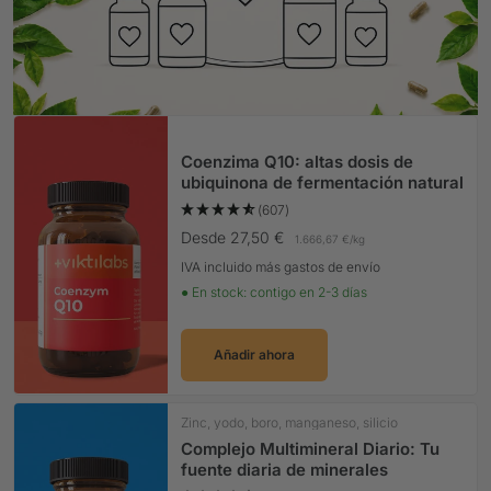
Coenzima Q10: altas dosis de
ubiquinona de fermentación natural
(607)
Precio Oferta
Desde 27,50 €
1.666,67 €
/
kg
IVA incluido más gastos de envío
● En stock: contigo en 2-3 días
Añadir ahora
Zinc, yodo, boro, manganeso, silicio
Complejo Multimineral Diario: Tu
fuente diaria de minerales