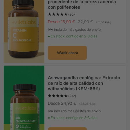
procedente de la cereza acerola
con polifenoles
(307)
Precio Oferta
Precio normal
Desde 15,90 €
22,90 €
261,51 €
/
kg
IVA incluido más gastos de envío
● En stock: contigo en 2-3 días
Añadir ahora
Ashwagandha ecológica: Extracto
de raíz de alta calidad con
withanólidos (KSM-66®)
(212)
Precio Oferta
Desde 24,90 €
485,38 €
/
kg
IVA incluido más gastos de envío
● En stock: contigo en 2-3 días