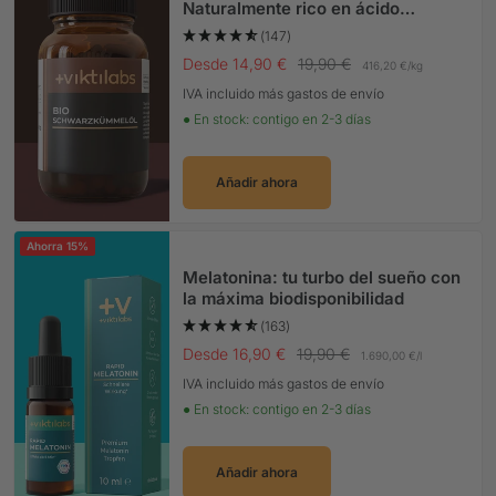
Naturalmente rico en ácido
linoleico
(147)
Precio Oferta
Precio normal
Desde 14,90 €
19,90 €
416,20 €
/
kg
IVA incluido más gastos de envío
● En stock: contigo en 2-3 días
Añadir ahora
Ahorra 15%
Melatonina: tu turbo del sueño con
la máxima biodisponibilidad
(163)
Precio Oferta
Precio normal
Desde 16,90 €
19,90 €
1.690,00 €
/
l
IVA incluido más gastos de envío
● En stock: contigo en 2-3 días
Añadir ahora