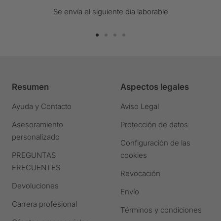
Se envía el siguiente día laborable
Ir
Ir
Ir
Ir
a
a
a
a
la
la
la
la
diapositiva
diapositiva
diapositiva
diapositiva
Resumen
Aspectos legales
1
2
3
4
Ir
Ir
Ir
Ir
Ayuda y Contacto
Aviso Legal
a
a
a
a
Asesoramiento
Protección de datos
la
la
la
la
personalizado
diapositiva
diapositiva
diapositiva
diapositiva
Configuración de las
PREGUNTAS
cookies
FRECUENTES
Revocación
Devoluciones
Envío
Carrera profesional
Términos y condiciones