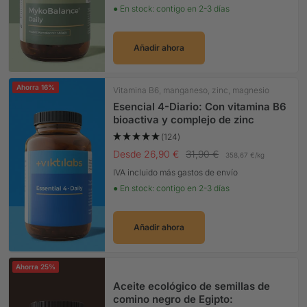
● En stock: contigo en 2-3 días
Añadir ahora
Ahorra 16%
Vitamina B6, manganeso, zinc, magnesio
Esencial 4-Diario: Con vitamina B6
bioactiva y complejo de zinc
(124)
Precio Oferta
Precio normal
Desde 26,90 €
31,90 €
358,67 €
/
kg
IVA incluido más gastos de envío
● En stock: contigo en 2-3 días
Añadir ahora
Ahorra 25%
Aceite ecológico de semillas de
comino negro de Egipto: