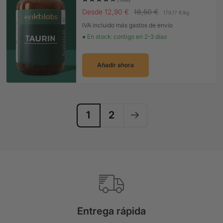
Precio Oferta
Precio normal
Desde 12,90 €
18,50 €
179,17 €
/
kg
IVA incluido más gastos de envío
● En stock: contigo en 2-3 días
Añadir ahora
1
2
Entrega rápida