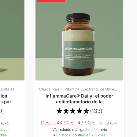
s vitales
Chaga, Reishi, Vitamina C, extracto de OliveBlatte
 los
InflammaCare® Daily: el poder
s para
antiinflamatorio de la
monas
naturaleza
9)
(133)
Precio
Precio
Desde 44,90 €
49,90 €
 €
/
kg
311,59 €
/
kg
envío
IVA incluido más gastos de envío
Oferta
normal
 días
● En stock: contigo en 2-3 días