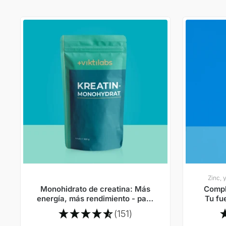
Zinc, 
Monohidrato de creatina: Más
Compl
energía, más rendimiento - para
Tu fu
el cuerpo y la mente
(151)