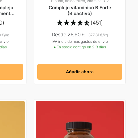
le
Biotina, ácido fólico, vitamina B12
mplejo
Complejo vitamínico B Forte
amente
(Bioactivo)
tos
0)
(451)
Precio
Desde 26,90 €
0 €
/
kg
377,81 €
/
kg
envío
IVA incluido más gastos de envío
Oferta
 días
● En stock: contigo en 2-3 días
Añadir ahora