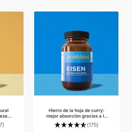
ural
Hierro de la hoja de curry:
reza
mejor absorción gracias a la
les
vitamina C natural
7)
(175)