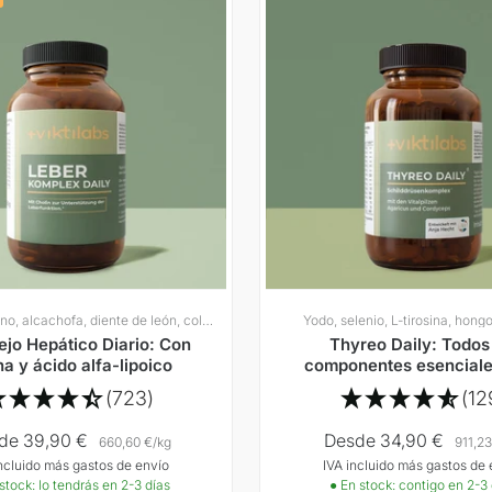
Cardo mariano, alcachofa, diente de león, colina
Yodo, selenio, L-tirosina, hongo
jo Hepático Diario: Con
Thyreo Daily: Todos
na y ácido alfa-lipoico
componentes esenciale
la producción de hor
(723)
(12
tiroideas
cio
Precio
de 39,90 €
Desde 34,90 €
660,60 €
/
kg
911,23
incluido más gastos de envío
IVA incluido más gastos de 
ta
Oferta
stock: lo tendrás en 2-3 días
● En stock: contigo en 2-3