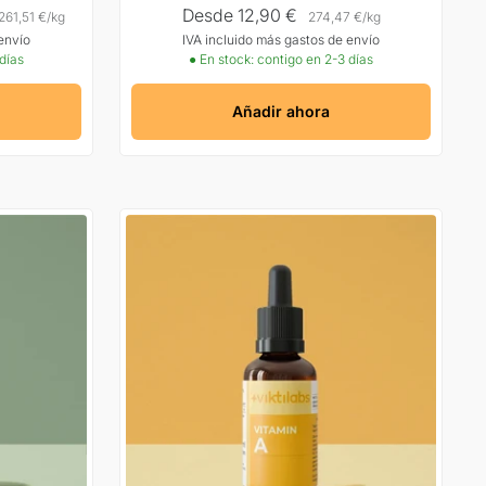
Precio
Desde 12,90 €
261,51 €
/
kg
274,47 €
/
kg
envío
IVA incluido más gastos de envío
Oferta
 días
● En stock: contigo en 2-3 días
Añadir ahora