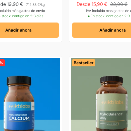
cio
Precio
Precio
de 19,90 €
Desde 15,90 €
22,90 €
715,83 €
/
kg
incluido más gastos de envío
IVA incluido más gastos de 
rta
Oferta
normal
 stock: contigo en 2-3 días
● En stock: contigo en 2-3
Añadir ahora
Añadir ahora
6%
Bestseller