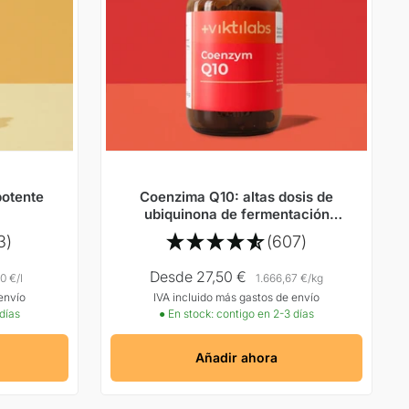
potente
Coenzima Q10: altas dosis de
ubiquinona de fermentación
natural
3)
(607)
Precio
Desde 27,50 €
0 €
/
l
1.666,67 €
/
kg
envío
IVA incluido más gastos de envío
Oferta
 días
● En stock: contigo en 2-3 días
Añadir ahora