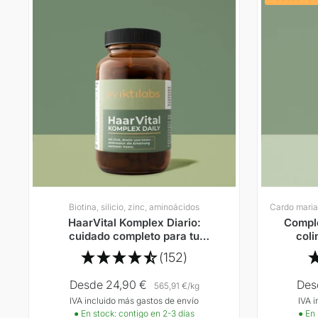
Biotina, silicio, zinc, aminoácidos
HaarVital Komplex Diario:
Comple
cuidado completo para tu
coli
cabello
(152)
Precio
Pre
Desde 24,90 €
Des
565,91 €
/
kg
IVA incluido más gastos de envío
IVA 
Oferta
Ofer
● En stock: contigo en 2-3 días
● En 