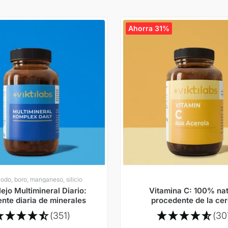
Ahorra 31%
yodo, boro, manganeso, silicio
ejo Multimineral Diario:
Vitamina C: 100% nat
ente diaria de minerales
procedente de la ce
acerola con polifeno
(351)
(30