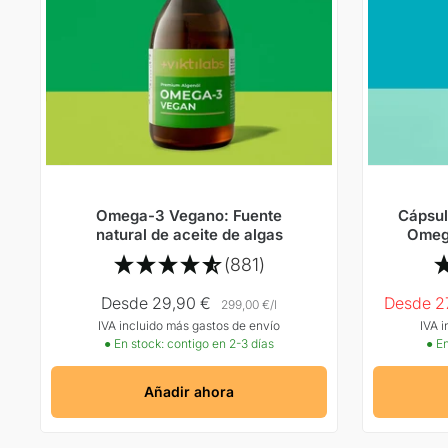
Omega-3 Vegano: Fuente
Cápsul
natural de aceite de algas
Omega
(881)
Precio
Precio
Desde 29,90 €
Desde 2
299,00 €
/
l
IVA incluido más gastos de envío
IVA 
Oferta
Oferta
● En stock: contigo en 2-3 días
● En
Añadir ahora