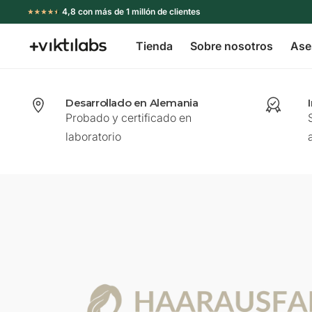
Ir
4,8 con más de 1 millón de clientes
directamente
Tienda
Sobre nosotros
Ase
al
Viktilabs
contenido
Desarrollado en Alemania
Probado y certificado en
laboratorio