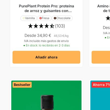
PurePlant Protein Pro: proteína
Amino 
de arroz y guisantes con
de 
cáscara de psyllium, fibra de
esenc
Vainilla
Fresa
Chocolate
acacia, L-glutamina y enzimas
(103)
Pre
Des
IVA 
Ofe
Precio
Desde 34,90 €
46,53 €
/
kg
● En
IVA incluido más gastos de envío
Oferta
● En stock: lo recibirás en 2-3 días
Añadir ahora
Bestseller
Ahorra 7