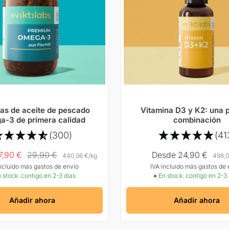
as de aceite de pescado
Vitamina D3 y K2: una 
-3 de primera calidad
combinación
(300)
(41
Precio
Precio
7,90 €
29,90 €
Desde 24,90 €
440,06 €
/
kg
498,0
incluido más gastos de envío
IVA incluido más gastos de 
normal
Oferta
 stock: contigo en 2-3 días
● En stock: contigo en 2-3
Añadir ahora
Añadir ahora