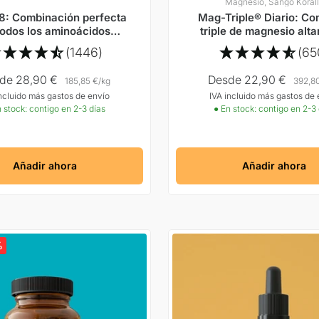
Magnesio, Sango Koral
8: Combinación perfecta
Mag-Triple® Diario: Co
todos los aminoácidos
triple de magnesio alt
iales según el Prof. Dr.
compatible sin citra
(1446)
(65
Lucà-Moretti
cio
Precio
de 28,90 €
Desde 22,90 €
185,85 €
/
kg
392,8
incluido más gastos de envío
IVA incluido más gastos de 
rta
Oferta
 stock: contigo en 2-3 días
● En stock: contigo en 2-3
Añadir ahora
Añadir ahora
%