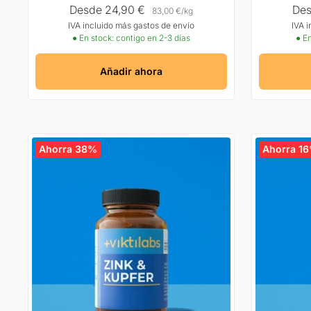
Precio
Pre
Desde 24,90 €
Des
83,00 €
/
kg
IVA incluido más gastos de envío
IVA 
Oferta
Ofe
● En stock: contigo en 2-3 días
● En
Añadir ahora
Ahorra 38%
Ahorra 1