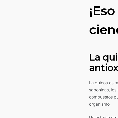
¡Eso
cien
La qu
antio
La quinoa es m
saponinas, los 
compuestos p
organismo.
Un estudio pre