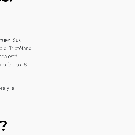
 nuez. Sus
le. Triptófano,
inoa está
rro (aprox. 8
ra y la
?