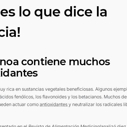
 es lo que dice la
cia!
inoa contiene muchos
xidantes
uy rica en sustancias vegetales beneficiosas. Algunos ejempl
ácidos fenólicos, los flavonoides y los betacianos. Muchos de
ueden actuar como
antioxidantes
y neutralizar los radicales l
sentado en el
Revista de Alimentación Medicinal
analizó diez