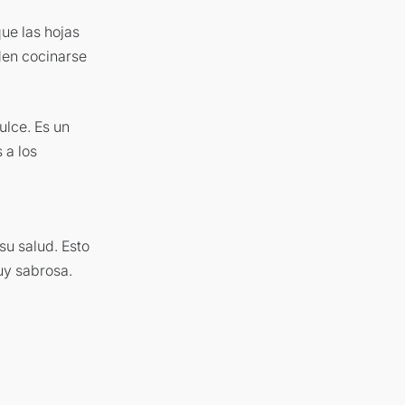
ue las hojas
eden cocinarse
ulce. Es un
 a los
u salud. Esto
uy sabrosa.