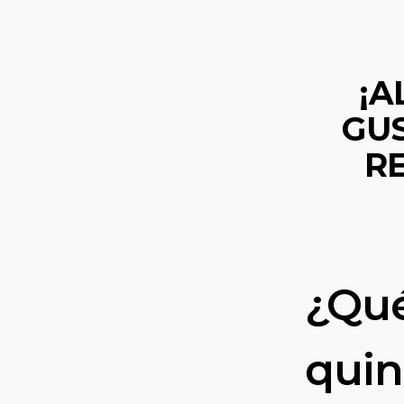
¡A
GU
R
¿Qué
quin