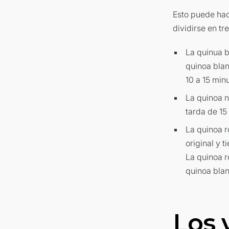
Esto puede hac
dividirse en tr
La quinua b
quinoa blan
10 a 15 min
La quinoa n
tarda de 15
La quinoa r
original y 
La quinoa r
quinoa blan
Los 