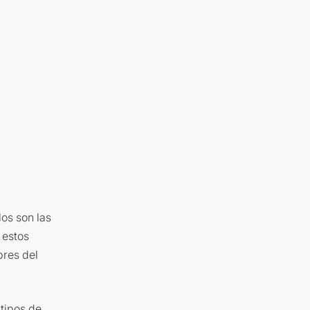
os son las
 estos
ibres del
 tipos de