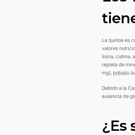
tien
La quinoa es c
valores nutric
lisina, cistina
repleta de min
mg),
potasio
(a
Debido a la Can
ausencia de glu
¿Es 