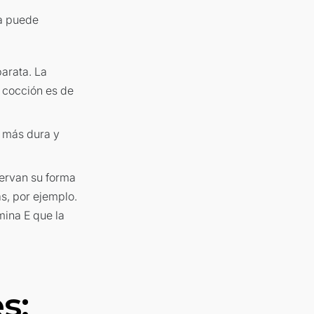
ca puede
arata. La
e cocción es de
e más dura y
servan su forma
as, por ejemplo.
mina E que la
s: