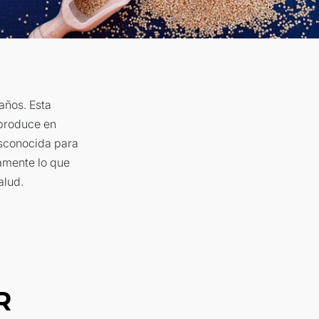
años. Esta
 produce en
esconocida para
vamente lo que
alud.
R