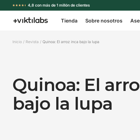
Ir
4,8 con más de 1 millón de clientes
directamente
Tienda
Sobre nosotros
Ase
al
Viktilabs
contenido
Inicio
Revista
Quinoa: El arroz inca bajo la lupa
Quinoa: El arro
bajo la lupa