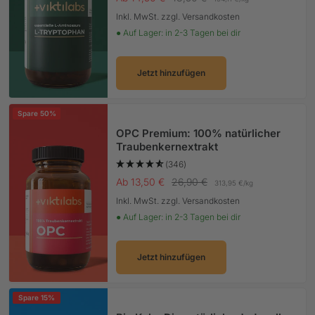
Inkl. MwSt. zzgl. Versandkosten
● Auf Lager: in 2-3 Tagen bei dir
Jetzt hinzufügen
Spare 50%
OPC Premium: 100% natürlicher
Traubenkernextrakt
(346)
Angebotspreis
Regulärer Preis
Ab 13,50 €
26,90 €
313,95 €
/
kg
Inkl. MwSt. zzgl. Versandkosten
● Auf Lager: in 2-3 Tagen bei dir
Jetzt hinzufügen
Spare 15%