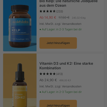
Bio Kelp: Die natürliche Jodquelle
aus dem Ozean
(233)
Angebotspreis
Regulärer Preis
Ab 14,90 €
17,50 €
240,32 €
/
kg
Inkl. MwSt. zzgl. Versandkosten
● Auf Lager: in 2-3 Tagen bei dir
Jetzt hinzufügen
Vitamin D3 und K2: Eine starke
Kombination
(413)
Angebotspreis
Ab 24,90 €
498,00 €
/
l
Inkl. MwSt. zzgl. Versandkosten
● Auf Lager: in 2-3 Tagen bei dir
Jetzt hinzufügen