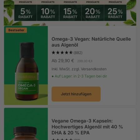
Bestseller
Omega-3 Vegan: Natürliche Quelle
aus Algenöl
(882)
Angebotspreis
Ab 29,90 €
299,00 €
/
l
Inkl. MwSt. zzgl. Versandkosten
● Auf Lager: in 2-3 Tagen bei dir
Jetzt hinzufügen
Vegane Omega-3 Kapseln:
Hochwertiges Algenöl mit 40 %
DHA & 20 % EPA