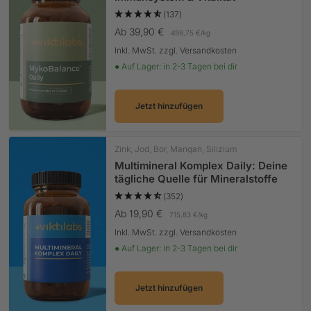
(137)
Angebotspreis
Ab 39,90 €
498,75 €
/
kg
Inkl. MwSt. zzgl. Versandkosten
● Auf Lager: in 2-3 Tagen bei dir
Jetzt hinzufügen
Zink, Jod, Bor, Mangan, Silizium
Multimineral Komplex Daily: Deine
tägliche Quelle für Mineralstoffe
(352)
Angebotspreis
Ab 19,90 €
715,83 €
/
kg
Inkl. MwSt. zzgl. Versandkosten
● Auf Lager: in 2-3 Tagen bei dir
Jetzt hinzufügen