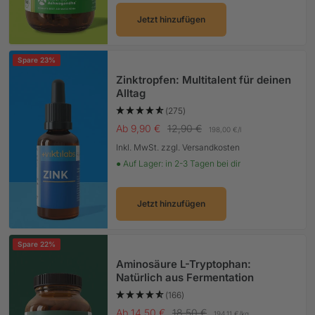
Jetzt hinzufügen
Spare 23%
Zinktropfen: Multitalent für deinen
Alltag
(275)
Angebotspreis
Regulärer Preis
Ab 9,90 €
12,90 €
198,00 €
/
l
Inkl. MwSt. zzgl. Versandkosten
● Auf Lager: in 2-3 Tagen bei dir
Jetzt hinzufügen
Spare 22%
Aminosäure L-Tryptophan:
Natürlich aus Fermentation
(166)
Angebotspreis
Regulärer Preis
Ab 14,50 €
18,50 €
194,11 €
/
kg