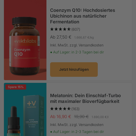
Coenzym Q10: Hochdosiertes
Ubichinon aus natürlicher
Fermentation
(607)
Angebotspreis
Ab 27,50 €
1.666,67 €
/
kg
Inkl. MwSt. zzgl. Versandkosten
● Auf Lager: in 2-3 Tagen bei dir
Jetzt hinzufügen
Spare 15%
Melatonin: Dein Einschlaf-Turbo
mit maximaler Bioverfügbarkeit
(163)
Angebotspreis
Regulärer Preis
Ab 16,90 €
19,90 €
1.690,00 €
/
l
Inkl. MwSt. zzgl. Versandkosten
● Auf Lager: in 2-3 Tagen bei dir