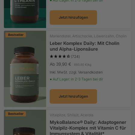
● Auf Lager: in 2-3 Tagen bei dir
Jetzt hinzufügen
Bestseller
Mariendistel, Artischocke, Löwenzahn, Cholin
Leber Komplex Daily: Mit Cholin
und Alpha-Liponsäure
(724)
Angebotspreis
Ab 39,90 €
660,60 €
/
kg
Inkl. MwSt. zzgl. Versandkosten
● Auf Lager: in 2-3 Tagen bei dir
Jetzt hinzufügen
Bestseller
Vitalpilze, Shilajit, Acerola
MykoBalance® Daily: Adaptogener
Vitalpilz-Komplex mit Vitamin C für
Immunsystem & Vitalität*