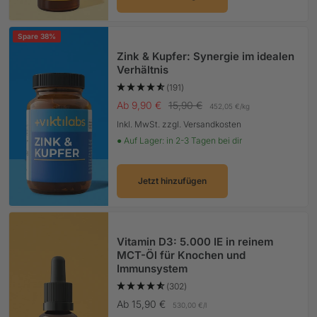
Spare 38%
Zink & Kupfer: Synergie im idealen
Verhältnis
(191)
Angebotspreis
Regulärer Preis
Ab 9,90 €
15,90 €
452,05 €
/
kg
Inkl. MwSt. zzgl. Versandkosten
● Auf Lager: in 2-3 Tagen bei dir
Jetzt hinzufügen
Vitamin D3: 5.000 IE in reinem
MCT-Öl für Knochen und
Immunsystem
(302)
Angebotspreis
Ab 15,90 €
530,00 €
/
l