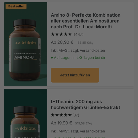
Bestseller
Amino 8: Perfekte Kombination
aller essentiellen Aminosäuren
nach Prof. Dr. Lucà-Moretti
(1447)
Angebotspreis
Ab 28,90 €
185,85 €
/
kg
Inkl. MwSt. zzgl. Versandkosten
● Auf Lager: in 2-3 Tagen bei dir
Jetzt hinzufügen
L-Theanin: 200 mg aus
hochwertigem Grüntee-Extrakt
(37)
Angebotspreis
Ab 19,90 €
519,58 €
/
kg
Inkl. MwSt. zzgl. Versandkosten