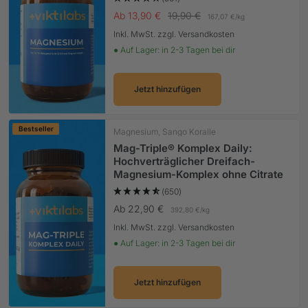
Angebotspreis
Regulärer Preis
Ab 13,90 €
19,90 €
167,07 €
/
kg
Inkl. MwSt. zzgl. Versandkosten
● Auf Lager: in 2-3 Tagen bei dir
Jetzt hinzufügen
Bestseller
Magnesium, Sango Koralle
Mag-Triple® Komplex Daily:
Hochverträglicher Dreifach-
Magnesium-Komplex ohne Citrate
(650)
Angebotspreis
Ab 22,90 €
392,80 €
/
kg
Inkl. MwSt. zzgl. Versandkosten
● Auf Lager: in 2-3 Tagen bei dir
Jetzt hinzufügen