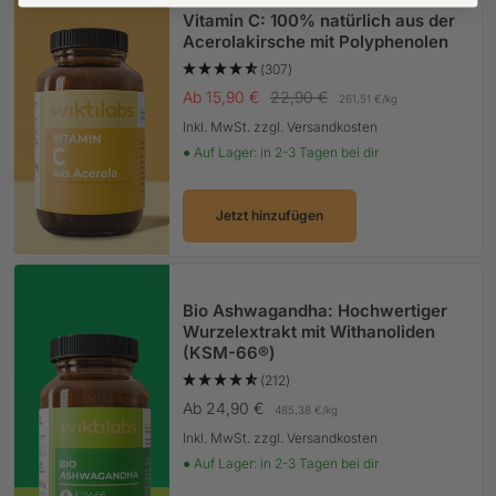
Vitamin C: 100% natürlich aus der
Acerolakirsche mit Polyphenolen
(307)
Angebotspreis
Regulärer Preis
Ab 15,90 €
22,90 €
261,51 €
/
kg
Inkl. MwSt. zzgl. Versandkosten
● Auf Lager: in 2-3 Tagen bei dir
Jetzt hinzufügen
Bio Ashwagandha: Hochwertiger
Wurzelextrakt mit Withanoliden
(KSM-66®)
(212)
Angebotspreis
Ab 24,90 €
485,38 €
/
kg
Inkl. MwSt. zzgl. Versandkosten
● Auf Lager: in 2-3 Tagen bei dir