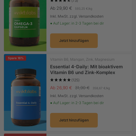
(73)
Angebotspreis
Ab 29,90 €
593,25 €
/
kg
Inkl. MwSt. zzgl. Versandkosten
● Auf Lager: in 2-3 Tagen bei dir
Jetzt hinzufügen
Spare 16%
Vitamin B6, Mangan, Zink, Magnesium
Essential 4-Daily: Mit bioaktivem
Vitamin B6 und Zink-Komplex
(125)
Angebotspreis
Regulärer Preis
Ab 26,90 €
31,90 €
358,67 €
/
kg
Inkl. MwSt. zzgl. Versandkosten
● Auf Lager: in 2-3 Tagen bei dir
Jetzt hinzufügen