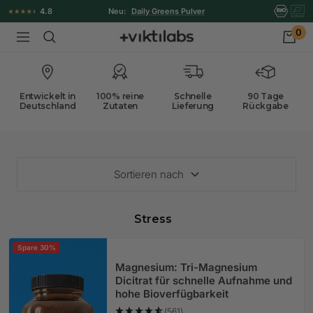
Direkt
4.8
Kostenloser Versand ab
49 € *
zum
0
Viktilabs
Navigation
Inhalt
Entwickelt in
100% reine
Schnelle
90 Tage
Deutschland
Zutaten
Lieferung
Rückgabe
Sortieren nach
Stress
Spare 30%
Magnesium: Tri-Magnesium
Dicitrat für schnelle Aufnahme und
hohe Bioverfügbarkeit
(561)