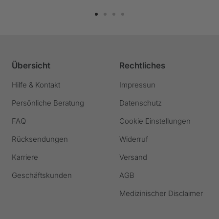
Zur
Zur
Zur
Zur
Slide
Slide
Slide
Slide
1
2
3
4
gehen
gehen
gehen
gehen
Übersicht
Rechtliches
Hilfe & Kontakt
Impressun
Persönliche Beratung
Datenschutz
FAQ
Cookie Einstellungen
Rücksendungen
Widerruf
Karriere
Versand
Geschäftskunden
AGB
Medizinischer Disclaimer