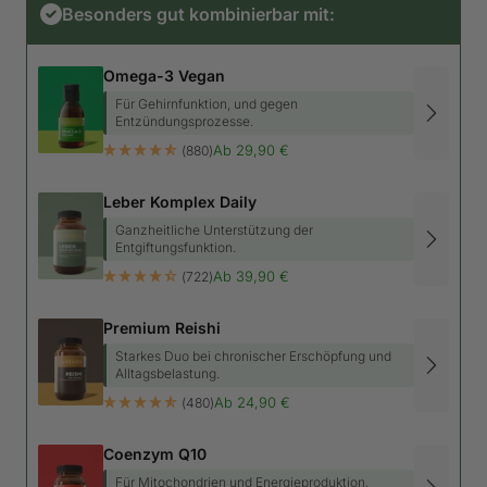
Besonders gut kombinierbar mit:
Omega-3 Vegan
Zugelassene, gesundheitsbezogene Angaben
(Health Claims):
Für Gehirnfunktion, und gegen
Entzündungsprozesse.
Regelmäßige Analysen
Angebotspreis
Ab 29,90 €
(880)
Nahrungsergänzung:
Leber Komplex Daily
Ganzheitliche Unterstützung der
Lagerung nach HACCP-Konzept
Entgiftungsfunktion.
Angebotspreis
Ab 39,90 €
(722)
Premium Reishi
Lagerung:
Starkes Duo bei chronischer Erschöpfung und
Transparenz
Alltagsbelastung.
Angebotspreis
Ab 24,90 €
(480)
Coenzym Q10
Bio-Zertifizierung
Für Mitochondrien und Energieproduktion.