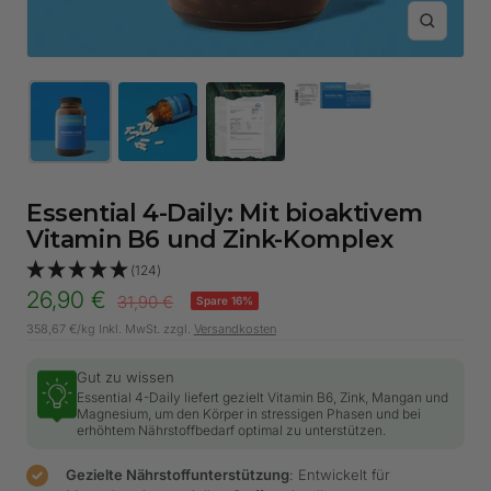
Zoom
Essential 4-Daily: Mit bioaktivem
Vitamin B6 und Zink-Komplex
(124)
Angebotspreis
26,90 €
Regulärer
31,90 €
Spare 16%
Preis
358,67 €
/
kg
Inkl. MwSt. zzgl.
Versandkosten
Gut zu wissen
Essential 4-Daily liefert gezielt Vitamin B6, Zink, Mangan und
Magnesium, um den Körper in stressigen Phasen und bei
erhöhtem Nährstoffbedarf optimal zu unterstützen.
Gezielte Nährstoffunterstützung
: Entwickelt für