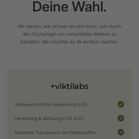
Deine Wahl.
des prämenstruellen Syndroms: systematische
Überprüfung (Efficacy of vitamin B-6 in the treatment
of premenstrual syndrome: systematic review)
Wir wissen, wie schwer es sein kann, sich durch
den Dschungel von verschieden Marken zu
Einfluss einer Magnesiumergänzung auf
kämpfen. Wir möchten es dir einfach machen.
Entzündungsparameter: Eine Metaanalyse
randomisierter kontrollierter Studien (Effect of
Magnesium Supplementation on Inflammatory
Parameters: A Meta-Analysis of Randomized
Controlled Trials)
+viktilabs
Zink bei Depressionen: Eine Metaanalyse (Zinc in
Depression: A Meta-Analysis)
Wissenschaftliche Entwicklung in DE
Herstellung & Abfüllung in DE & EU
Maximale Transparenz bei Inhaltsstoffen