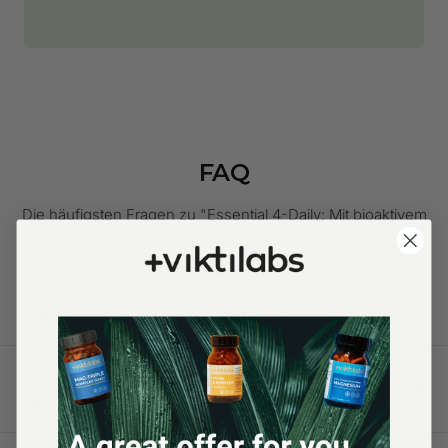
FAQ
Die häufigsten Fragen zu "Essential 4-Daily: Mit bioaktivem
Vitamin B6 und Zink-Komplex"
Wie wird Essential 4-Daily eingenommen?
Welche Wirkung hat Essential 4-Daily und gibt es
Nebenwirkungen?