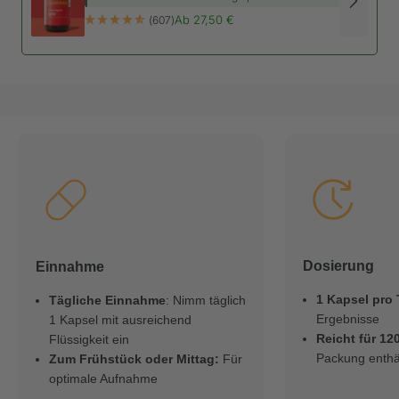
Für größere Stückzahlen bitten wir dich, uns zu
Angebotspreis
Ab 27,50 €
(607)
den Konditionen unter folgender E-Mail-Adresse:
service@viktilabs.de
oder ganz einfach über
unser +Viktilabs
Kontaktformular
zu kontaktieren.
Dosierung
Einnahme
1 Kapsel pro
Tägliche Einnahme
: Nimm täglich
Ergebnisse
1 Kapsel mit ausreichend
Reicht für 12
Flüssigkeit ein
Packung enthä
Zum Frühstück oder Mittag:
Für
optimale Aufnahme