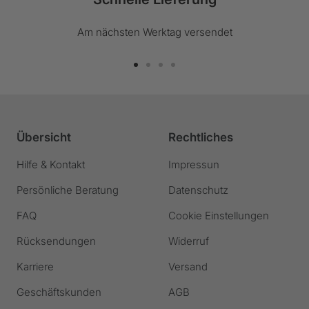
Am nächsten Werktag versendet
Zur
Zur
Zur
Zur
Slide
Slide
Slide
Slide
1
2
3
4
gehen
gehen
gehen
gehen
Übersicht
Rechtliches
Hilfe & Kontakt
Impressun
Persönliche Beratung
Datenschutz
FAQ
Cookie Einstellungen
Rücksendungen
Widerruf
Karriere
Versand
Geschäftskunden
AGB