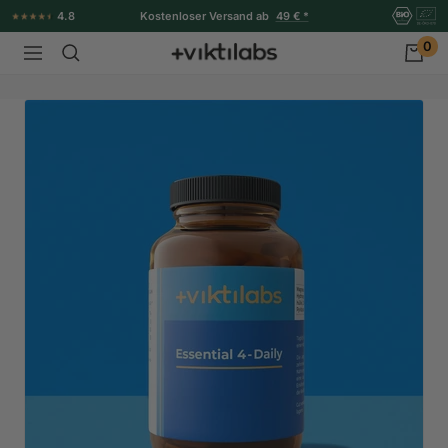
Direkt
4.8
Kostenloser Versand ab
49 € *
zum
0
Viktilabs
Navigation
Inhalt