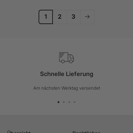
1
2
3
Schnelle Lieferung
Am nächsten Werktag versendet
Zur
Zur
Zur
Zur
Slide
Slide
Slide
Slide
1
2
3
4
gehen
gehen
gehen
gehen