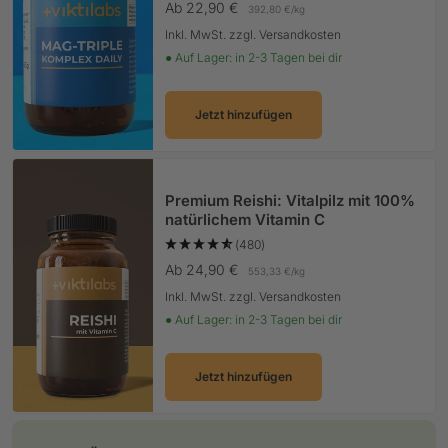
Angebotspreis
Ab 22,90 €
392,80 €
/
kg
Inkl. MwSt. zzgl. Versandkosten
● Auf Lager: in 2-3 Tagen bei dir
Jetzt hinzufügen
Premium Reishi: Vitalpilz mit 100%
natürlichem Vitamin C
(480)
Angebotspreis
Ab 24,90 €
553,33 €
/
kg
Inkl. MwSt. zzgl. Versandkosten
● Auf Lager: in 2-3 Tagen bei dir
Jetzt hinzufügen