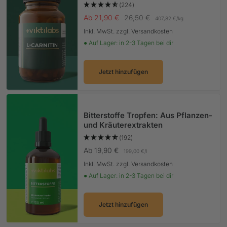
(224)
Angebotspreis
Regulärer Preis
Ab 21,90 €
26,50 €
407,82 €
/
kg
Inkl. MwSt. zzgl. Versandkosten
● Auf Lager: in 2-3 Tagen bei dir
Jetzt hinzufügen
Bitterstoffe Tropfen: Aus Pflanzen-
und Kräuterextrakten
(192)
Angebotspreis
Ab 19,90 €
199,00 €
/
l
Inkl. MwSt. zzgl. Versandkosten
● Auf Lager: in 2-3 Tagen bei dir
Jetzt hinzufügen