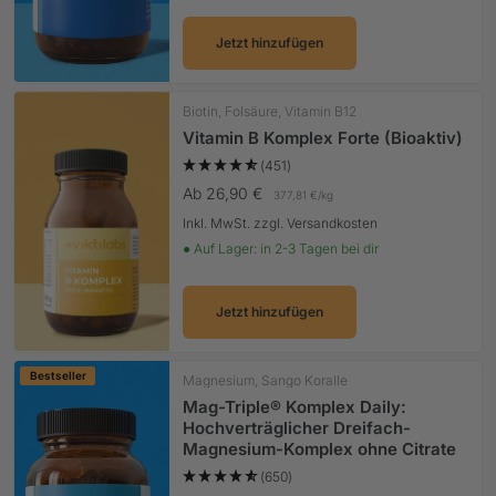
Jetzt hinzufügen
Biotin, Folsäure, Vitamin B12
Vitamin B Komplex Forte (Bioaktiv)
(451)
Angebotspreis
Ab 26,90 €
377,81 €
/
kg
Inkl. MwSt. zzgl. Versandkosten
● Auf Lager: in 2-3 Tagen bei dir
Jetzt hinzufügen
Bestseller
Magnesium, Sango Koralle
Mag-Triple® Komplex Daily:
Hochverträglicher Dreifach-
Magnesium-Komplex ohne Citrate
(650)