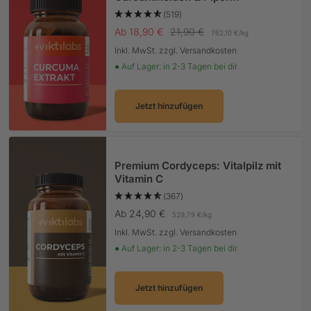
(519)
Angebotspreis
Regulärer Preis
Ab 18,90 €
21,90 €
762,10 €
/
kg
Inkl. MwSt. zzgl. Versandkosten
● Auf Lager: in 2-3 Tagen bei dir
Jetzt hinzufügen
Premium Cordyceps: Vitalpilz mit
Vitamin C
(367)
Angebotspreis
Ab 24,90 €
529,79 €
/
kg
Inkl. MwSt. zzgl. Versandkosten
● Auf Lager: in 2-3 Tagen bei dir
Jetzt hinzufügen