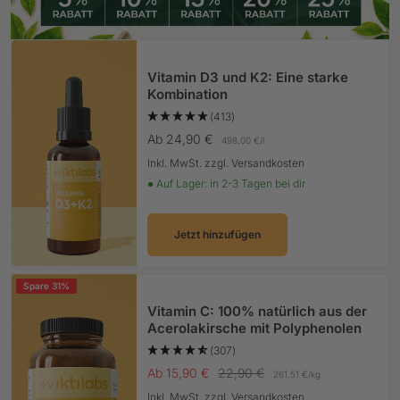
Vitamin D3 und K2: Eine starke
Kombination
(413)
Angebotspreis
Ab 24,90 €
498,00 €
/
l
Inkl. MwSt. zzgl. Versandkosten
● Auf Lager: in 2-3 Tagen bei dir
Jetzt hinzufügen
Spare 31%
Vitamin C: 100% natürlich aus der
Acerolakirsche mit Polyphenolen
(307)
Angebotspreis
Regulärer Preis
Ab 15,90 €
22,90 €
261,51 €
/
kg
Inkl. MwSt. zzgl. Versandkosten