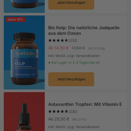
Jetzt hinzufügen
Spare 15%
Bio Kelp: Die natürliche Jodquelle
aus dem Ozean
(233)
Angebotspreis
Regulärer Preis
Ab 14,90 €
17,50 €
240,32 €
/
kg
Inkl. MwSt. zzgl. Versandkosten
● Auf Lager: in 2-3 Tagen bei dir
Jetzt hinzufügen
Astaxanthin Tropfen: Mit Vitamin E
(235)
Angebotspreis
Ab 26,50 €
883,33 €
/
l
Inkl. MwSt. zzgl. Versandkosten