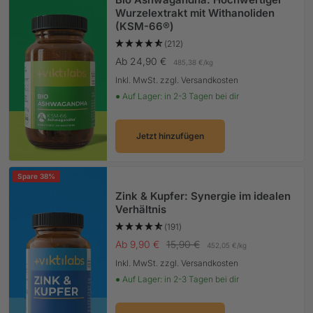
Wurzelextrakt mit Withanoliden
(KSM-66®)
(212)
Angebotspreis
Ab 24,90 €
485,38 €
/
kg
Inkl. MwSt. zzgl. Versandkosten
● Auf Lager: in 2-3 Tagen bei dir
Jetzt hinzufügen
Spare 38%
Zink & Kupfer: Synergie im idealen
Verhältnis
(191)
Angebotspreis
Regulärer Preis
Ab 9,90 €
15,90 €
452,05 €
/
kg
Inkl. MwSt. zzgl. Versandkosten
● Auf Lager: in 2-3 Tagen bei dir