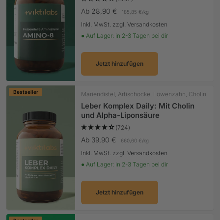
Angebotspreis
Ab 28,90 €
185,85 €
/
kg
Inkl. MwSt. zzgl. Versandkosten
● Auf Lager: in 2-3 Tagen bei dir
Jetzt hinzufügen
Bestseller
Mariendistel, Artischocke, Löwenzahn, Cholin
Leber Komplex Daily: Mit Cholin
und Alpha-Liponsäure
(724)
Angebotspreis
Ab 39,90 €
660,60 €
/
kg
Inkl. MwSt. zzgl. Versandkosten
● Auf Lager: in 2-3 Tagen bei dir
Jetzt hinzufügen