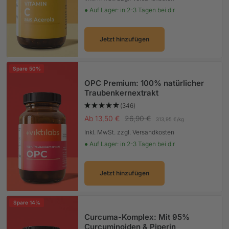
● Auf Lager: in 2-3 Tagen bei dir
Jetzt hinzufügen
Spare 50%
OPC Premium: 100% natürlicher
Traubenkernextrakt
(346)
Angebotspreis
Regulärer Preis
Ab 13,50 €
26,90 €
313,95 €
/
kg
Inkl. MwSt. zzgl. Versandkosten
● Auf Lager: in 2-3 Tagen bei dir
Jetzt hinzufügen
Spare 14%
Curcuma-Komplex: Mit 95%
Curcuminoiden & Piperin