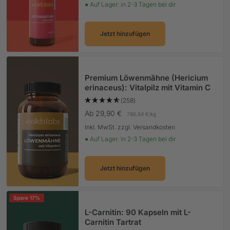
● Auf Lager: in 2-3 Tagen bei dir
Jetzt hinzufügen
Premium Löwenmähne (Hericium
erinaceus): Vitalpilz mit Vitamin C
(258)
Angebotspreis
Ab 29,90 €
786,84 €
/
kg
Inkl. MwSt. zzgl. Versandkosten
● Auf Lager: in 2-3 Tagen bei dir
Jetzt hinzufügen
Spare 17%
L-Carnitin: 90 Kapseln mit L-
Carnitin Tartrat