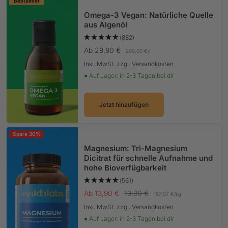
Bestseller
Omega-3 Vegan: Natürliche Quelle
aus Algenöl
(882)
Angebotspreis
Ab 29,90 €
299,00 €
/
l
Inkl. MwSt. zzgl. Versandkosten
● Auf Lager: in 2-3 Tagen bei dir
Jetzt hinzufügen
Spare 30%
Magnesium: Tri-Magnesium
Dicitrat für schnelle Aufnahme und
hohe Bioverfügbarkeit
(561)
Angebotspreis
Regulärer Preis
Ab 13,90 €
19,90 €
167,07 €
/
kg
Inkl. MwSt. zzgl. Versandkosten
● Auf Lager: in 2-3 Tagen bei dir