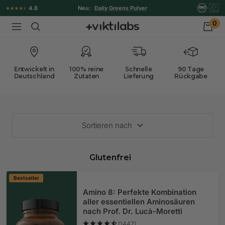
Direkt
4.8
Neu:
Daily Greens Pulver
zum
0
Viktilabs
Navigation
Inhalt
Entwickelt in
100% reine
Schnelle
90 Tage
Deutschland
Zutaten
Lieferung
Rückgabe
Sortieren nach
Glutenfrei
Bestseller
Amino 8: Perfekte Kombination
aller essentiellen Aminosäuren
nach Prof. Dr. Lucà-Moretti
(1447)