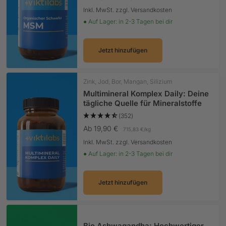
Inkl. MwSt. zzgl. Versandkosten
● Auf Lager: in 2-3 Tagen bei dir
Jetzt hinzufügen
Zink, Jod, Bor, Mangan, Silizium
Multimineral Komplex Daily: Deine
tägliche Quelle für Mineralstoffe
(352)
Angebotspreis
Ab 19,90 €
715,83 €
/
kg
Inkl. MwSt. zzgl. Versandkosten
● Auf Lager: in 2-3 Tagen bei dir
Jetzt hinzufügen
Bio Ashwagandha: Hochwertiger