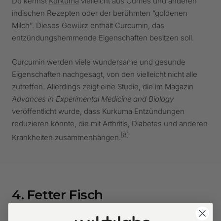
Du kennst
Kurkuma
vielleicht aus Curries und anderen
indischen Rezepten oder der berühmten “goldenen
Milch”. Dieses Gewürz enthält Curcumin, das
entzündungshemmende Eigenschaften besitzen soll.
Curcumin werden viele wundersame und gesunde
Eigenschaften nachgesagt, von den vielleicht nicht alle
zutreffen. Allerdings zeigt eine Studie, die im Magazin
Advances in Experimental Medicine and Biology
veröffentlicht wurde, dass Kurkuma Entzündungen
reduzieren könnte, die mit Arthritis, Diabetes und anderen
[8]
Krankheiten zusammenhängen.
4. Fetter Fisch
Dass Fisch gesund und eine gute Quelle für
Omega-3-