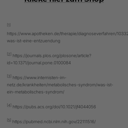
[1]
https://www.apotheken.de/therapie/diagnoseverfahren/1033
was-ist-eine-entzuendung
[2]
https://journals.plos.org/plosone/article?
id=10.1371/journal.pone.0100084
[3]
https://www.internisten-im-
netz.de/krankheiten/metabolisches-syndrom/was-ist-
ein-metabolisches-syndrom/
[4]
https://pubs.acs.org/doi/10.1021/jf4044056
[5]
https://pubmed.ncbi.nlm.nih.gov/22111516/