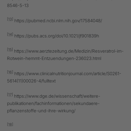
8546-5-13
[13]
https://pubmed.ncbi.nlm.nih.gov/17584048/
[14]
https://pubs.acs.org/doi/10.1021/jf901839h
[15]
https://www.aerztezeitung.de/Medizin/Resveratrol-im-
Rotwein-hemmt-Entzuendungen-236023.html
[16]
https://www.clinicalnutritionjournal.com/article/S0261-
5614(11)00026-4/fulltext
[17]
https://www.dge.de/wissenschaft/weitere-
publikationen/fachinformationen/sekundaere-
pflanzenstoffe-und-ihre-wirkung/
[18]