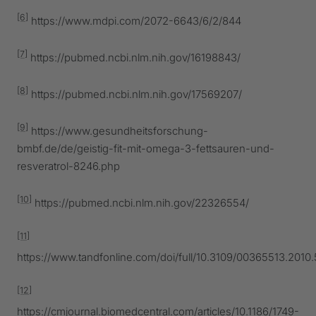
[6]
https://www.mdpi.com/2072-6643/6/2/844
[7]
https://pubmed.ncbi.nlm.nih.gov/16198843/
[8]
https://pubmed.ncbi.nlm.nih.gov/17569207/
[9]
https://www.gesundheitsforschung-
bmbf.de/de/geistig-fit-mit-omega-3-fettsauren-und-
resveratrol-8246.php
[10]
https://pubmed.ncbi.nlm.nih.gov/22326554/
[11]
https://www.tandfonline.com/doi/full/10.3109/00365513.2010
[12]
https://cmjournal.biomedcentral.com/articles/10.1186/1749-