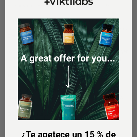
[9]
Fettsäuren
ist, weißt du wahrscheinlich schon.
Aber wusstest du auch, dass die darin enthaltenen
ungesättigten Fettsäuren DHA (Docosahexaensäure) und
EPA (Eicosapentaensäure) eventuell Entzündungen
reduzieren könnten, die als Folge des metabolischen
Syndroms, Diabetes und Herz- oder Nierenerkrankungen
auftreten? Das zumindest legte eine Studie nahe, die im
Magazin Prostaglandins & Other Lipid Mediators
[10]
erschienen ist.
In einer anderen Studie aus dem Jahr 2011 schien der
Konsum von Lachs oder Präparaten, die DHA bzw. EPA
enthielten, eine Verringerung verschiedener
[11]
Entzündungsmarker im Körper zur Folge zu haben.
¿Te apetece un 15 % de