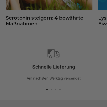
Serotonin steigern: 4 bewährte
Lys
Maßnahmen
Eiw
Schnelle Lieferung
Am nächsten Werktag versendet
Zur
Zur
Zur
Zur
Slide
Slide
Slide
Slide
1
2
3
4