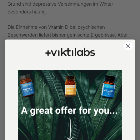
Grund sind depressive Verstimmungen im Winter
besonders häufig.
Die Einnahme von Vitamin D bei psychischen
Beschwerden liefert bisher gemischte Ergebnisse. Aber
einige Studien weisen darauf hin, dass die Einnahme von
Vitamin D depressive Verstimmungen lindern kann.
[8]
Antioxidantien: Vitamin C,
Vitamin E, Zink, Selen
Antioxidantien schützen die Nervenzellen vor freien
Radikalen.
Studien weisen darauf hin, dass
Vitamin C
eine
antidepressive Wirkung hat.