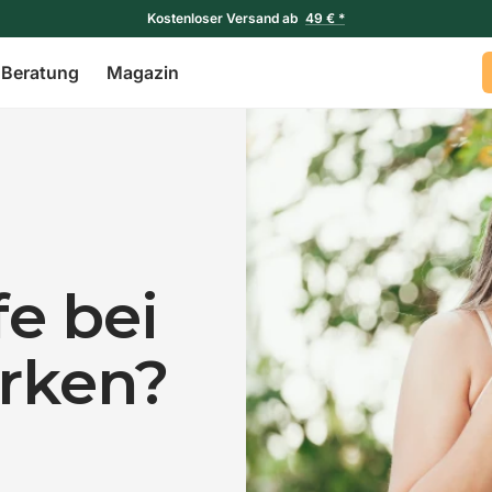
Kostenloser Versand ab
49 € *
 Beratung
Magazin
e bei
irken?