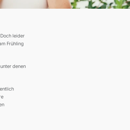
 Doch leider
 am Frühling
 unter denen
entlich
re
en