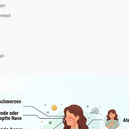
zen
nheit
ll